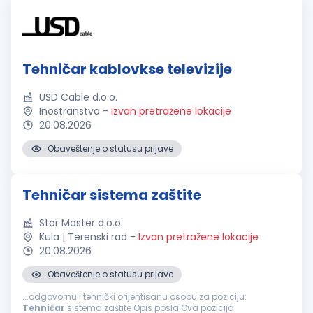
Tehničar kablovkse televizije
USD Cable d.o.o.
Inostranstvo
-
Izvan pretražene lokacije
20.08.2026
Obaveštenje o statusu prijave
Tehničar sistema zaštite
Star Master d.o.o.
Kula | Terenski rad
-
Izvan pretražene lokacije
20.08.2026
Obaveštenje o statusu prijave
...odgovornu i tehnički orijentisanu osobu za poziciju:
Tehničar
sistema zaštite Opis posla Ova pozicija