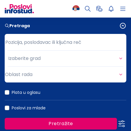
Pretraga
Pozicija, poslodavac ili ključna reč
Pozicija, poslodavac ili ključna reč
Izaberite grad
Grad
Oblast rada
Oblast rada
Plata u oglasu
Poslovi za mlade
Pretražite