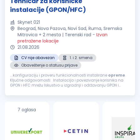
Tehničar za korisničke
instalacije (GPON/HFC)
Skynet 021
Beograd, Nova Pazova, Novi Sad, Ruma, Sremska
Mitrovica + 2 mesta | Terenski rad
-
Izvan
pretražene lokacije
21.08.2026
CV nije obavezan
1. i 2. smena
Obaveštenje o statusu prijave
...konfiguraciju i proveru funkcionalnosti instalirane
opreme
.
Ključne odgovornosti: Instalacija i povezivanje korisnika na
GPON i HFC mrežu Iskustvo u izgradnji i održavanju GPON i
optičke mreže Napredno poznavanje čitanja projektne
dokumentacije (šeme...
7 oglasa