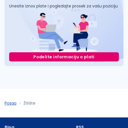
Unesite iznos plate i pogledajte prosek za vašu poziciju
Podelite informaciju o plati
Posao
Žitište
Blog
RSS