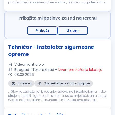
podrazumeva obavezan terenski rad, u skladu sa potrebama
realizacije projekata. Kandidati koji nisu spremni za redovan
odlazak na teren ne odgovaraju...
Prikažite mi poslove za rad na terenu
Prikaži
Ukloni
Tehničar - instalater sigurnosne
opreme
Videomont d.o.o.
Beograd | Terenski rad
-
Izvan pretražene lokacije
08.08.2026
1. smena
Obaveštenje o statusu prijave
...Glavna zaduženja: Izvođenje radova na instalacijama niske
struje, montaži sigurnosnih sistema, setovanje i puštanju u rad
(video nadzor, alarm, računarske mreže, dojava požara,
kontrole pristupa, ozvučenja i sl.); Vođenje evidencije...