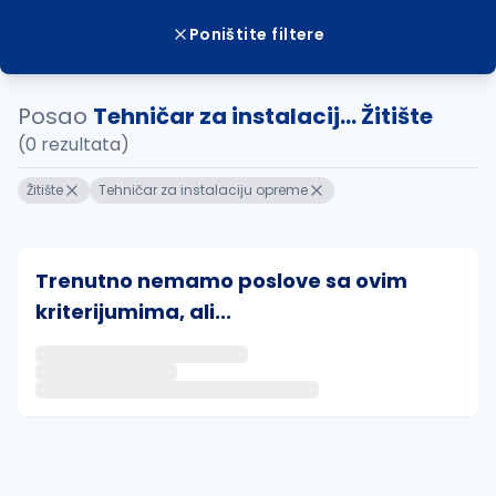
Poništite filtere
Posao
Tehničar za instalacij... Žitište
(0 rezultata)
Žitište
Tehničar za instalaciju opreme
Trenutno nemamo poslove sa ovim
kriterijumima, ali...
Ako sačuvate ovu pretragu, obavestićemo vas putem 
uvajte pretragu