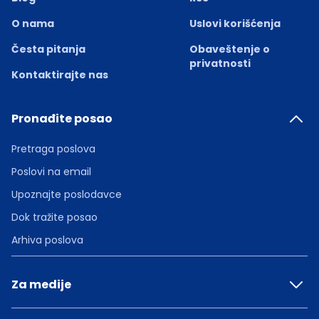
O nama
Uslovi korišćenja
Česta pitanja
Obaveštenje o
privatnosti
Kontaktirajte nas
Pronađite posao
Pretraga poslova
Poslovi na email
Upoznajte poslodavce
Dok tražite posao
Arhiva poslova
Za medije