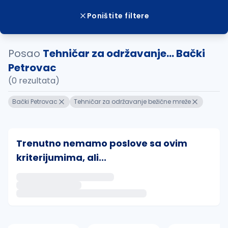
Poništite filtere
Posao
Tehničar za održavanje... Bački
Petrovac
(0 rezultata)
Bački Petrovac
Tehničar za održavanje bežične mreže
Trenutno nemamo poslove sa ovim
kriterijumima, ali...
Ako sačuvate ovu pretragu, obavestićemo vas putem 