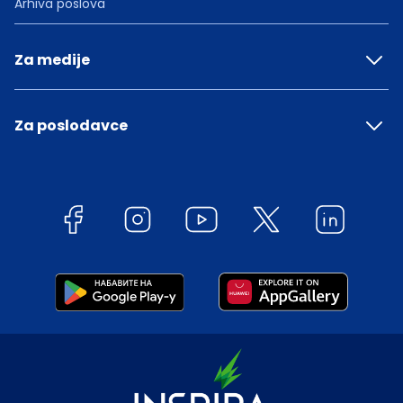
Arhiva poslova
Za medije
Za poslodavce