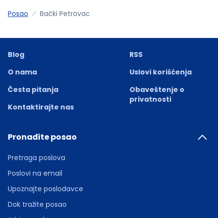
Posao
Bački Petrovac
Blog
RSS
O nama
Uslovi korišćenja
Česta pitanja
Obaveštenje o
privatnosti
Kontaktirajte nas
Pronađite posao
Pretraga poslova
Poslovi na email
Upoznajte poslodavce
Dok tražite posao