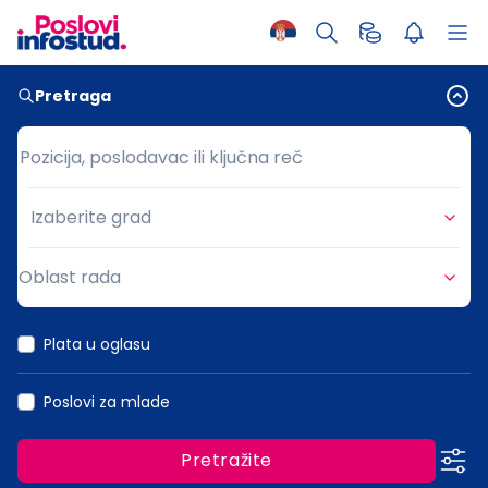
Pretraga
Pozicija, poslodavac ili ključna reč
Pozicija, poslodavac ili ključna reč
Izaberite grad
Grad
Oblast rada
Oblast rada
Plata u oglasu
Poslovi za mlade
Pretražite