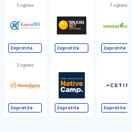
uvajte pretragu
3 oglasa
7 oglasa
Takođe možete da:
proverite pravopisne greške (koristite č, ć, š, đ, ž,
povećajte radijus za odabrani grad
promenite odabrane filtere pretrage
Zapratite
Zapratite
Zapratite
3 oglasa
Zapratite
Zapratite
Zapratite