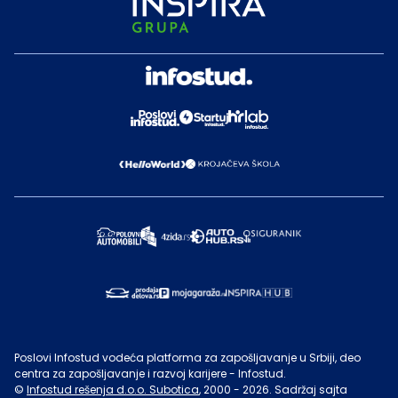
Poslovi Infostud vodeća platforma za zapošljavanje u Srbiji, deo
centra za zapošljavanje i razvoj karijere - Infostud.
©
Infostud rešenja d.o.o. Subotica
, 2000 -
2026
. Sadržaj sajta