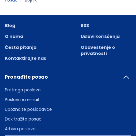
Blog
RSS
O nama
Uslovi korišćenja
Česta pitanja
Obaveštenje o
privatnosti
Kontaktirajte nas
Pronađite posao
Pretraga poslova
Poslovi na email
Upoznajte poslodavce
Dok tražite posao
Arhiva poslova