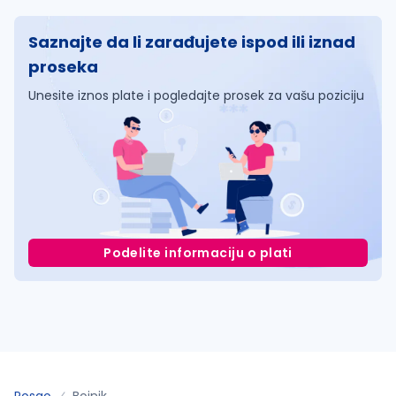
Saznajte da li zarađujete ispod ili iznad
proseka
Unesite iznos plate i pogledajte prosek za vašu poziciju
Podelite informaciju o plati
Posao
Bojnik