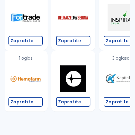
Takođe možete da:
proverite pravopisne greške (koristite č, ć, š, đ, ž,
povećajte radijus za odabrani grad
promenite odabrane filtere pretrage
Zapratite
Zapratite
Zapratite
1 oglas
3 oglasa
Zapratite
Zapratite
Zapratite