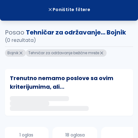
Poništite filtere
Posao
Tehničar za održavanje... Bojnik
(0 rezultata)
Bojnik
Tehničar za održavanje bežične mreže
Trenutno nemamo poslove sa ovim
kriterijumima, ali...
Ako sačuvate ovu pretragu, obavestićemo vas putem 
uvajte pretragu
1 oglas
18 oglasa