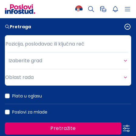
Pretraga
Pozicija, poslodavac ili ključna reč
Pozicija, poslodavac ili ključna reč
Izaberite grad
Grad
Oblast rada
Oblast rada
Plata u oglasu
Poslovi za mlade
Pretražite