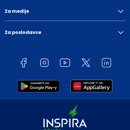
Za medije
Za poslodavce