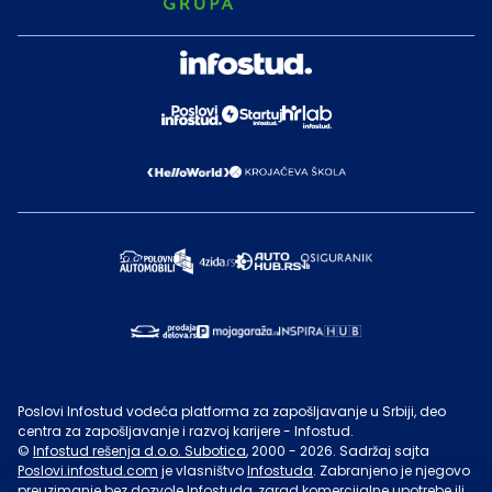
Poslovi Infostud vodeća platforma za zapošljavanje u Srbiji, deo
centra za zapošljavanje i razvoj karijere - Infostud.
©
Infostud rešenja d.o.o. Subotica
, 2000 -
2026
. Sadržaj sajta
Poslovi.infostud.com
je vlasništvo
Infostuda
. Zabranjeno je njegovo
preuzimanje bez dozvole
Infostuda
, zarad komercijalne upotrebe ili