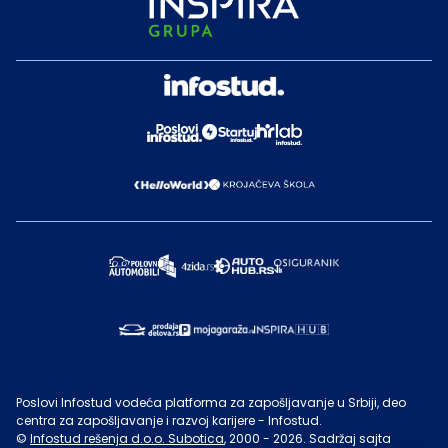
Poslovi Infostud vodeća platforma za zapošljavanje u Srbiji, deo
centra za zapošljavanje i razvoj karijere - Infostud.
©
Infostud rešenja d.o.o. Subotica
, 2000 -
2026
. Sadržaj sajta