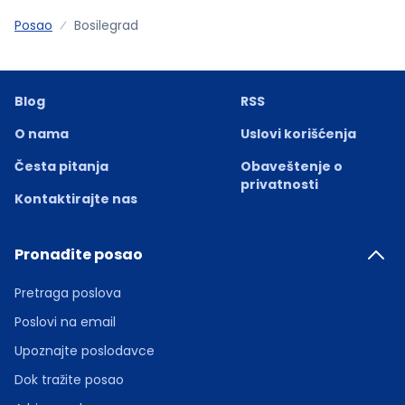
Posao
Bosilegrad
Blog
RSS
O nama
Uslovi korišćenja
Česta pitanja
Obaveštenje o
privatnosti
Kontaktirajte nas
Pronađite posao
Pretraga poslova
Poslovi na email
Upoznajte poslodavce
Dok tražite posao