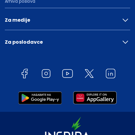
Arhiva poslova
Za medije
Za poslodavce