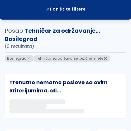
Poništite filtere
Posao
Tehničar za održavanje...
Bosilegrad
(0 rezultata)
Bosilegrad
Tehničar za održavanje bežične mreže
Trenutno nemamo poslove sa ovim
kriterijumima, ali...
Ako sačuvate ovu pretragu, obavestićemo vas putem 