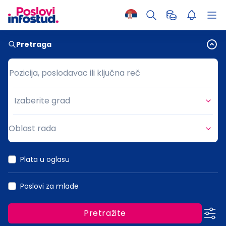
Pretraga
Pozicija, poslodavac ili ključna reč
Pozicija, poslodavac ili ključna reč
Izaberite grad
Grad
Oblast rada
Oblast rada
Plata u oglasu
Poslovi za mlade
Pretražite