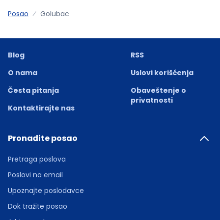
Posao
Golubac
Blog
RSS
O nama
Uslovi korišćenja
Česta pitanja
Obaveštenje o
privatnosti
Kontaktirajte nas
Pronađite posao
Pretraga poslova
Poslovi na email
Upoznajte poslodavce
Dok tražite posao