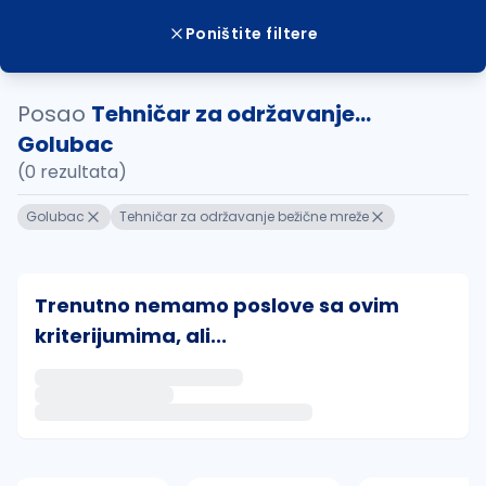
Poništite filtere
Posao
Tehničar za održavanje...
Golubac
(0 rezultata)
Golubac
Tehničar za održavanje bežične mreže
Trenutno nemamo poslove sa ovim
kriterijumima, ali...
Ako sačuvate ovu pretragu, obavestićemo vas putem 