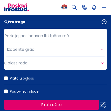
Pretraga
Pozicija, poslodavac ili ključna reč
Pozicija, poslodavac ili ključna reč
Izaberite grad
Grad
Oblast rada
Oblast rada
Plata u oglasu
Poslovi za mlade
Pretražite