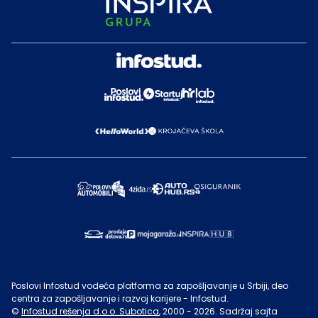
Poslovi Infostud vodeća platforma za zapošljavanje u Srbiji, deo
centra za zapošljavanje i razvoj karijere - Infostud.
©
Infostud rešenja d.o.o. Subotica
, 2000 -
2026
. Sadržaj sajta