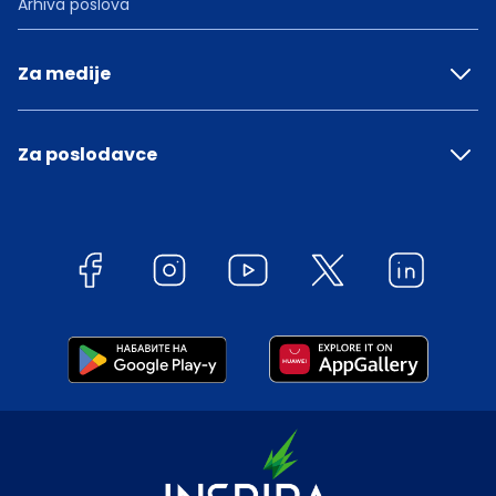
Arhiva poslova
Za medije
Za poslodavce