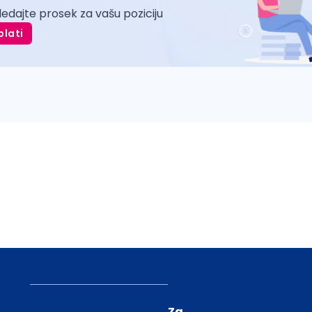
ledajte prosek za vašu poziciju
plati
Za