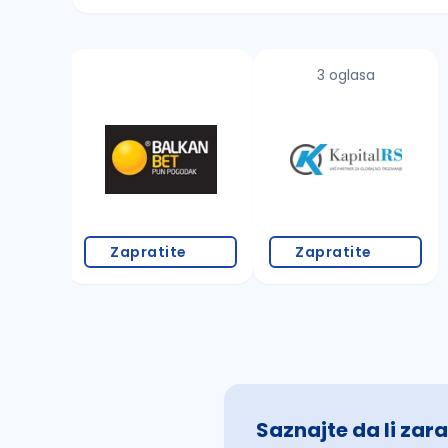
Sačuvajte pretragu
3 oglasa
Takođe možete da:
proverite pravopisne greške (koristite č, ć,
povećajte radijus za odabrani grad
promenite odabrane filtere pretrage
Zapratite
Zapratite
Saznajte da li zara