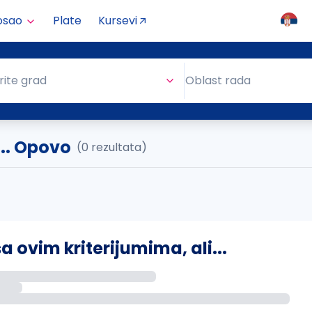
osao
Plate
Kursevi
Oblast rada
rite grad
Oblast rada
.. Opovo
(0 rezultata)
ovim kriterijumima, ali...
s putem email-a kada se pojave novi poslovi.