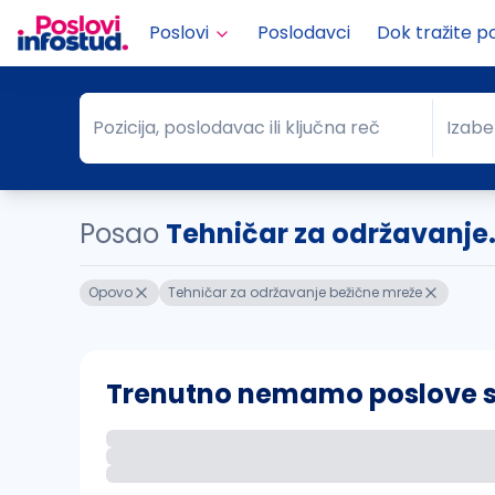
Poslovi
Poslodavci
Dok tražite p
Pozicija, poslodavac ili ključna reč
Izabe
Pozicija, poslodavac ili ključna reč
Grad
Posao
Tehničar za održavanje.
Opovo
Tehničar za održavanje bežične mreže
Trenutno nemamo poslove sa 
Ako sačuvate ovu pretragu, obavestićemo va