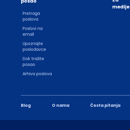
posao
medije
Pretraga
poslova
Poslovi na
email
Upoznajte
poslodavce
Dok tražite
posao
Arhiva poslova
Blog
O nama
Česta pitanja