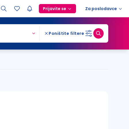
Prijavite se
Za poslodavce
Poništite filtere