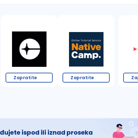
 š, đ, ž, dž)
Zapratite
Zapratite
Za
đujete ispod ili iznad proseka