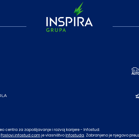
o centra za zapošljavanje i razvoj karijere - Infostud.
Poslovi.infostud.com
je vlasništvo
Infostuda
. Zabranjeno je njegovo preu