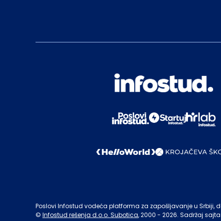
Poslovi Infostud vodeća platforma za zapošljavanje u Srbiji, de
©
Infostud rešenja d.o.o. Subotica
, 2000 -
2026
. Sadržaj sajta