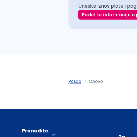
Unesite iznos plate i pog
Podelite informaciju o 
Posao
Opovo
Pronađite
Za