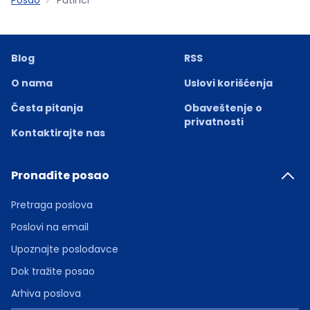
Blog
RSS
O nama
Uslovi korišćenja
Česta pitanja
Obaveštenje o
privatnosti
Kontaktirajte nas
Pronađite posao
Pretraga poslova
Poslovi na email
Upoznajte poslodavce
Dok tražite posao
Arhiva poslova