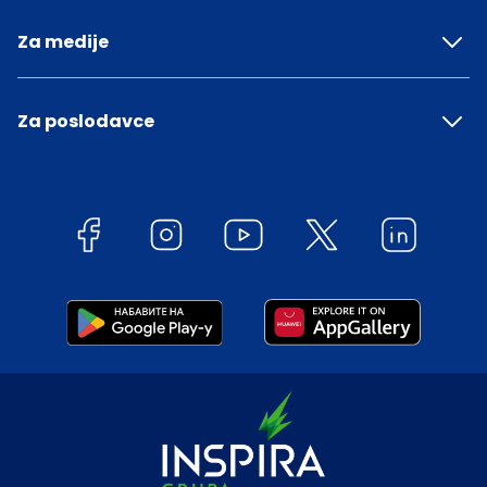
Za medije
Za poslodavce