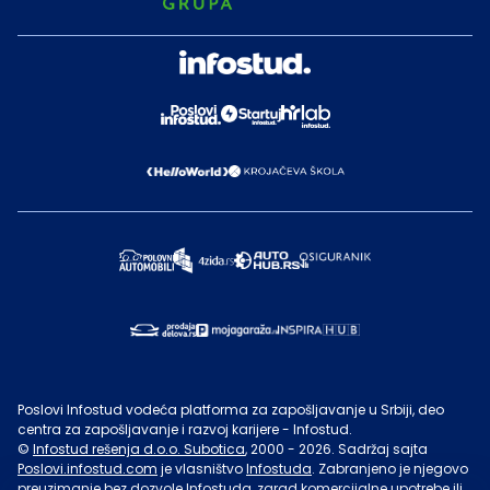
Poslovi Infostud vodeća platforma za zapošljavanje u Srbiji, deo
centra za zapošljavanje i razvoj karijere - Infostud.
©
Infostud rešenja d.o.o. Subotica
, 2000 -
2026
. Sadržaj sajta
Poslovi.infostud.com
je vlasništvo
Infostuda
. Zabranjeno je njegovo
preuzimanje bez dozvole
Infostuda
, zarad komercijalne upotrebe ili