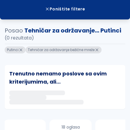
Poništite filtere
Posao
Tehničar za održavanje... Putinci
(0 rezultata)
Putinci
Tehničar za održavanje bežične mreže
Trenutno nemamo poslove sa ovim
kriterijumima, ali...
Ako sačuvate ovu pretragu, obavestićemo vas putem 
uvajte pretragu
18 oglasa