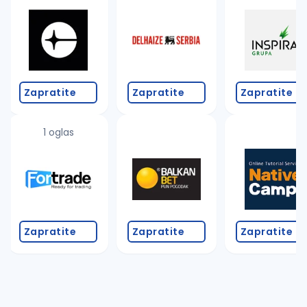
Takođe možete da:
proverite pravopisne greške (koristite č, ć, š, đ, ž,
povećajte radijus za odabrani grad
promenite odabrane filtere pretrage
Zapratite
Zapratite
Zapratite
1 oglas
Zapratite
Zapratite
Zapratite