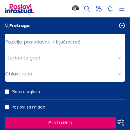
Pretraga
Pozicija, poslodavac ili ključna reč
Pozicija, poslodavac ili ključna reč
Izaberite grad
Grad
Oblast rada
Oblast rada
Plata u oglasu
Poslovi za mlade
Pretražite