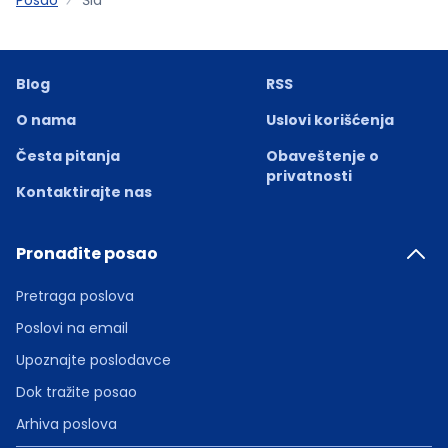
Blog
RSS
O nama
Uslovi korišćenja
Česta pitanja
Obaveštenje o
privatnosti
Kontaktirajte nas
Pronađite posao
Pretraga poslova
Poslovi na email
Upoznajte poslodavce
Dok tražite posao
Arhiva poslova