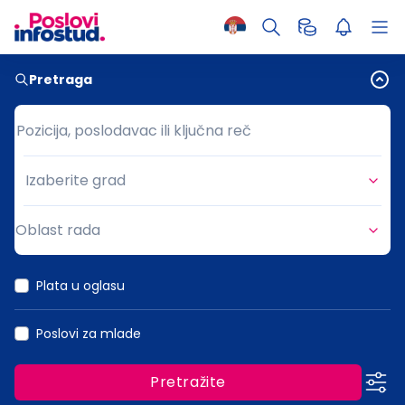
Pretraga
Pozicija, poslodavac ili ključna reč
Pozicija, poslodavac ili ključna reč
Izaberite grad
Grad
Oblast rada
Oblast rada
Plata u oglasu
Poslovi za mlade
Pretražite