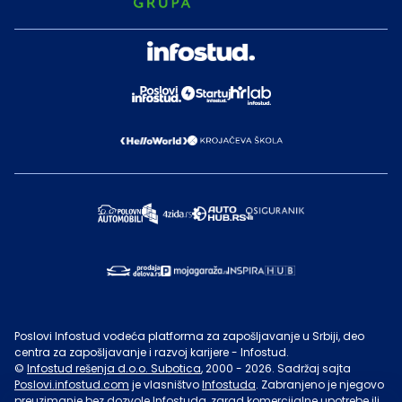
Poslovi Infostud vodeća platforma za zapošljavanje u Srbiji, deo
centra za zapošljavanje i razvoj karijere - Infostud.
©
Infostud rešenja d.o.o. Subotica
, 2000 -
2026
. Sadržaj sajta
Poslovi.infostud.com
je vlasništvo
Infostuda
. Zabranjeno je njegovo
preuzimanje bez dozvole
Infostuda
, zarad komercijalne upotrebe ili