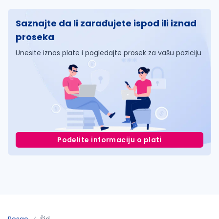
Saznajte da li zarađujete ispod ili iznad
proseka
Unesite iznos plate i pogledajte prosek za vašu poziciju
Podelite informaciju o plati
Posao
Šid