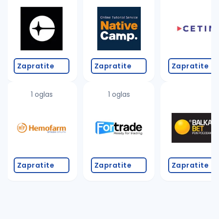
Takođe možete da:
proverite pravopisne greške (koristite č, ć, š, đ, ž,
povećajte radijus za odabrani grad
promenite odabrane filtere pretrage
Zapratite
Zapratite
Zapratite
1 oglas
1 oglas
Zapratite
Zapratite
Zapratite