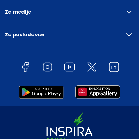
Za medije
Za poslodavce