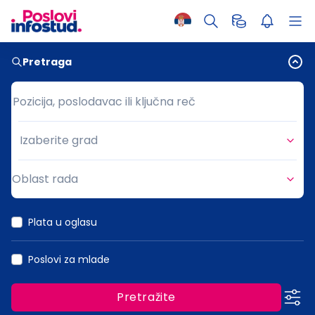
Pretraga
Pozicija, poslodavac ili ključna reč
Pozicija, poslodavac ili ključna reč
Izaberite grad
Grad
Oblast rada
Oblast rada
Plata u oglasu
Poslovi za mlade
Pretražite