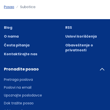
Posao
Subotica
Blog
RSS
O nama
Uslovi korišćenja
Česta pitanja
Obaveštenje o
privatnosti
Kontaktirajte nas
Pronađite posao
Pretraga poslova
Poslovi na email
Upoznajte poslodavce
Dok tražite posao