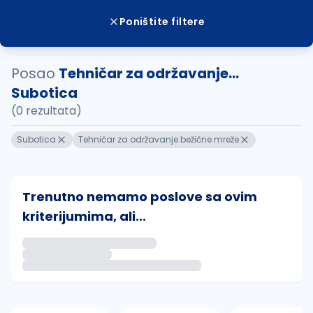
Poništite filtere
Posao
Tehničar za održavanje...
Subotica
(0 rezultata)
Subotica
Tehničar za održavanje bežične mreže
Trenutno nemamo poslove sa ovim
kriterijumima, ali...
Ako sačuvate ovu pretragu, obavestićemo vas putem 