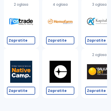
uvajte pretragu
2 oglasa
4 oglasa
3 oglasa
Takođe možete da:
proverite pravopisne greške (koristite č, ć, š, đ, ž,
povećajte radijus za odabrani grad
promenite odabrane filtere pretrage
Zapratite
Zapratite
Zapratite
2 oglasa
Zapratite
Zapratite
Zapratite