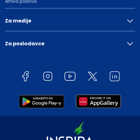
Arhiva poslova
Za medije
Za poslodavce