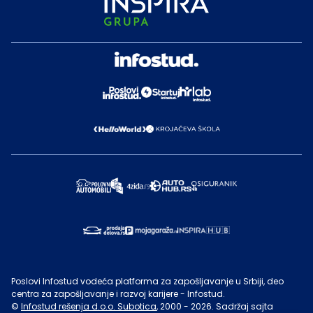
Poslovi Infostud vodeća platforma za zapošljavanje u Srbiji, deo
centra za zapošljavanje i razvoj karijere - Infostud.
©
Infostud rešenja d.o.o. Subotica
, 2000 -
2026
. Sadržaj sajta