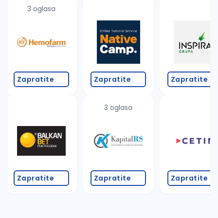
uvajte pretragu
3 oglasa
Takođe možete da:
proverite pravopisne greške (koristite č, ć, š, đ, ž,
povećajte radijus za odabrani grad
promenite odabrane filtere pretrage
Zapratite
Zapratite
Zapratite
3 oglasa
Zapratite
Zapratite
Zapratite