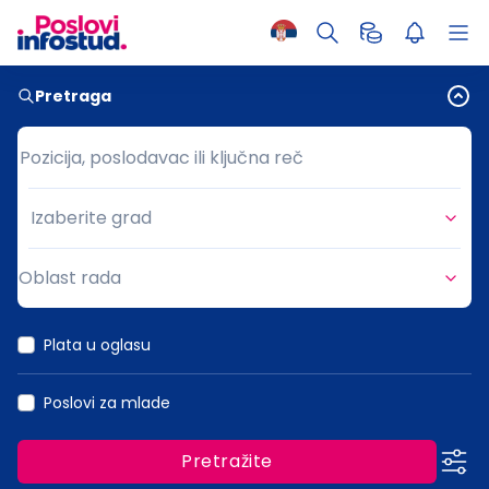
Pretraga
Pozicija, poslodavac ili ključna reč
Pozicija, poslodavac ili ključna reč
Izaberite grad
Grad
Oblast rada
Oblast rada
Plata u oglasu
Poslovi za mlade
Pretražite