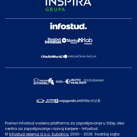
Poslovi Infostud vodeća platforma za zapošljavanje u Srbiji, deo
centra za zapošljavanje i razvoj karijere - Infostud.
©
Infostud rešenja d.o.o. Subotica
, 2000 -
2026
. Sadržaj sajta