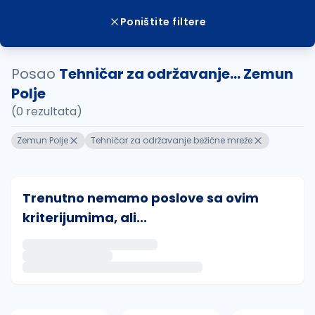
Poništite filtere
Posao
Tehničar za održavanje... Zemun
Polje
(0 rezultata)
Zemun Polje
Tehničar za održavanje bežične mreže
Trenutno nemamo poslove sa ovim
kriterijumima, ali...
Ako sačuvate ovu pretragu, obavestićemo vas putem 