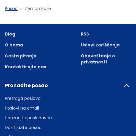
Posao
Zemun Polje
Blog
RSS
O nama
Uslovi korišćenja
Česta pitanja
Obaveštenje o
privatnosti
Kontaktirajte nas
Pronađite posao
Pretraga poslova
Poslovi na email
Upoznajte poslodavce
Dok tražite posao