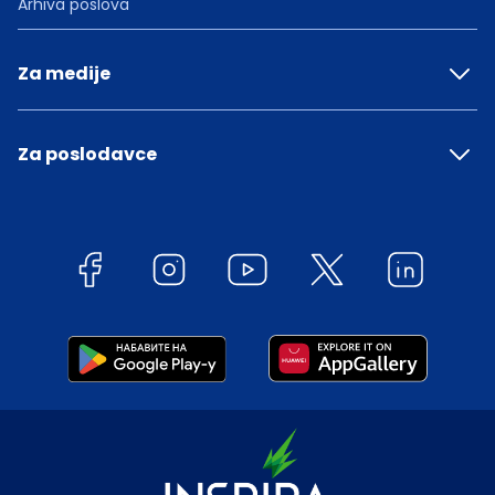
Arhiva poslova
Za medije
Za poslodavce