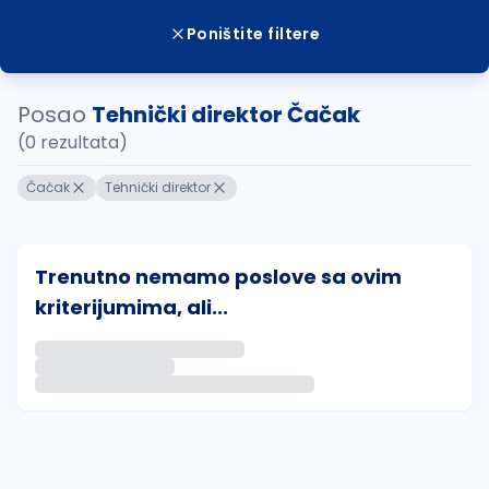
Poništite filtere
Posao
Tehnički direktor Čačak
(0 rezultata)
Čačak
Tehnički direktor
Trenutno nemamo poslove sa ovim
kriterijumima, ali...
Ako sačuvate ovu pretragu, obavestićemo vas putem 
uvajte pretragu