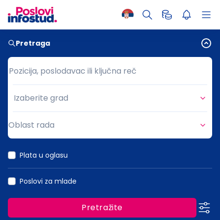
Pretraga
Pozicija, poslodavac ili ključna reč
Pozicija, poslodavac ili ključna reč
Izaberite grad
Grad
Oblast rada
Oblast rada
Plata u oglasu
Poslovi za mlade
Pretražite