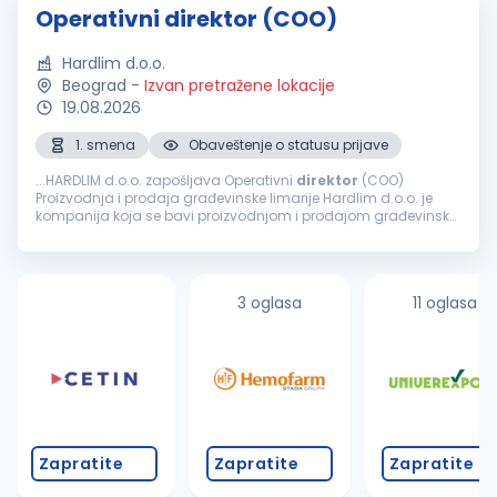
Operativni direktor (COO)
Hardlim d.o.o.
Beograd
-
Izvan pretražene lokacije
19.08.2026
1. smena
Obaveštenje o statusu prijave
...HARDLIM d.o.o. zapošljava Operativni
direktor
(COO)
Proizvodnja i prodaja građevinske limarije Hardlim d.o.o. je
kompanija koja se bavi proizvodnjom i prodajom građevinske
limarije i pratećih proizvoda. Usled daljeg razvoja poslovanja i
širenja...
3 oglasa
11 oglasa
Zapratite
Zapratite
Zapratite