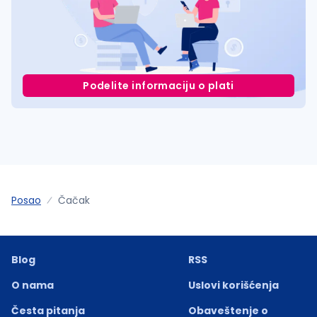
Podelite informaciju o plati
Posao
Čačak
Blog
RSS
O nama
Uslovi korišćenja
Česta pitanja
Obaveštenje o