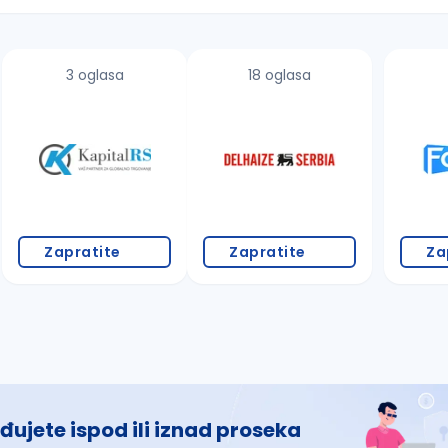
3 oglasa
18 oglasa
 š, đ, ž, dž)
Zapratite
Zapratite
Za
đujete ispod ili iznad proseka