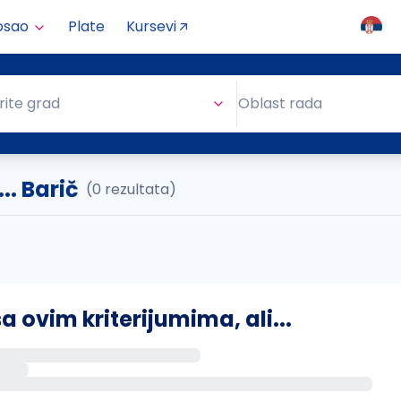
osao
Plate
Kursevi
Oblast rada
rite grad
Oblast rada
.. Barič
(0 rezultata)
ovim kriterijumima, ali...
s putem email-a kada se pojave novi poslovi.