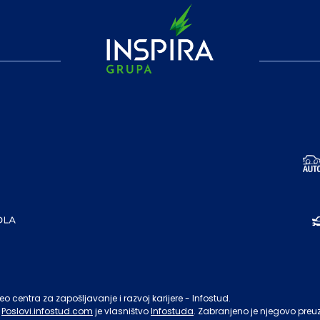
o centra za zapošljavanje i razvoj karijere - Infostud.
Poslovi.infostud.com
je vlasništvo
Infostuda
. Zabranjeno je njegovo preu