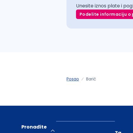
Unesite iznos plate i pog
Podelite informaciju o 
Posao
Barič
Pronađite
Za