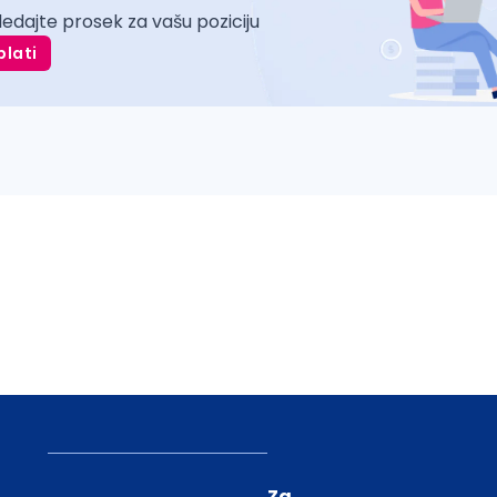
ledajte prosek za vašu poziciju
plati
Za