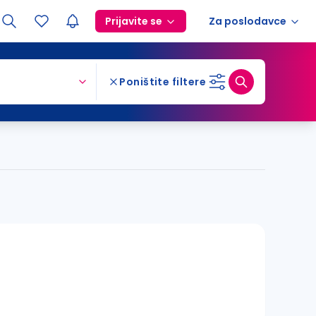
Prijavite se
Za poslodavce
Poništite filtere