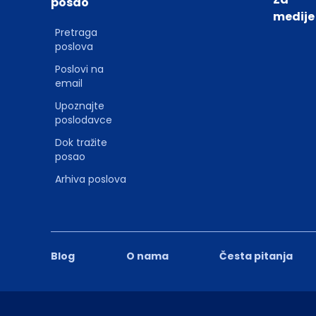
posao
medije
Pretraga
poslova
Poslovi na
email
Upoznajte
poslodavce
Dok tražite
posao
Arhiva poslova
Blog
O nama
Česta pitanja