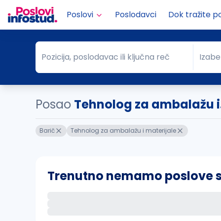
Poslovi
Poslodavci
Dok tražite p
Pozicija, poslodavac ili ključna reč
Izabe
Pozicija, poslodavac ili ključna reč
Grad
Posao
Tehnolog za ambalažu i.
Barič
Tehnolog za ambalažu i materijale
Trenutno nemamo poslove sa 
Ako sačuvate ovu pretragu, obavestićemo va