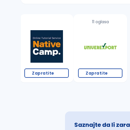
Sačuvajte pretragu
11 oglasa
Takođe možete da:
proverite pravopisne greške (koristite č, ć,
povećajte radijus za odabrani grad
promenite odabrane filtere pretrage
Zapratite
Zapratite
Saznajte da li zara