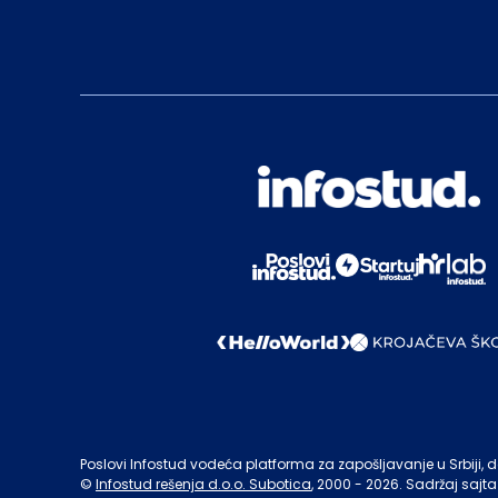
Poslovi Infostud vodeća platforma za zapošljavanje u Srbiji, de
©
Infostud rešenja d.o.o. Subotica
, 2000 -
2026
. Sadržaj sajta