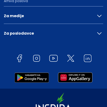
Arhiva poslova
Za medije
Za poslodavce