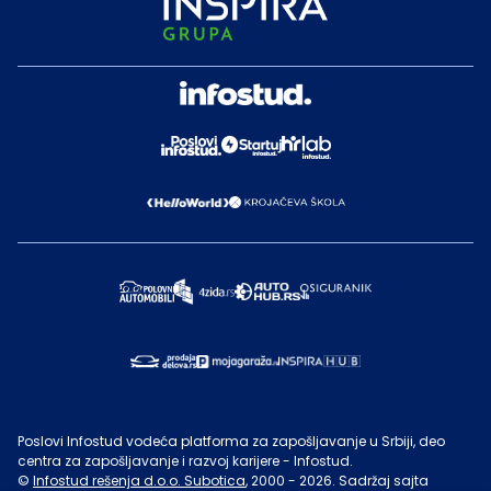
Poslovi Infostud vodeća platforma za zapošljavanje u Srbiji, deo
centra za zapošljavanje i razvoj karijere - Infostud.
©
Infostud rešenja d.o.o. Subotica
, 2000 -
2026
. Sadržaj sajta