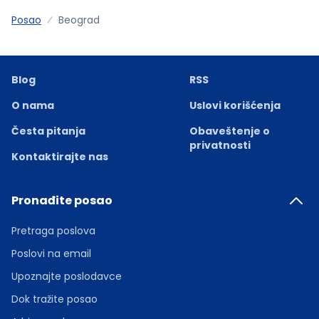
Posao
Beograd
Blog
RSS
O nama
Uslovi korišćenja
Česta pitanja
Obaveštenje o
privatnosti
Kontaktirajte nas
Pronađite posao
Pretraga poslova
Poslovi na email
Upoznajte poslodavce
Dok tražite posao