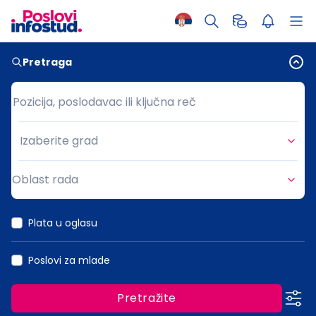
Pretraga
Pozicija, poslodavac ili ključna reč
Pozicija, poslodavac ili ključna reč
Izaberite grad
Grad
Oblast rada
Oblast rada
Plata u oglasu
Poslovi za mlade
Pretražite