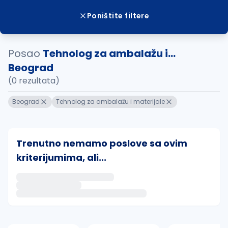
Poništite filtere
Posao
Tehnolog za ambalažu i...
Beograd
(0 rezultata)
Beograd
Tehnolog za ambalažu i materijale
Trenutno nemamo poslove sa ovim
kriterijumima, ali...
Ako sačuvate ovu pretragu, obavestićemo vas putem 