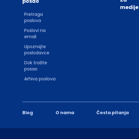
posao
medije
Pretraga
poslova
Poslovi na
email
Upoznajte
poslodavce
Dok tražite
posao
Arhiva poslova
Blog
O nama
Česta pitanja