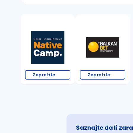
Sačuvajte pretragu
Takođe možete da:
proverite pravopisne greške (koristite č, ć,
povećajte radijus za odabrani grad
promenite odabrane filtere pretrage
Zapratite
Zapratite
Saznajte da li zara