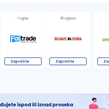
1 oglas
18 oglasa
 š, đ, ž, dž)
Zapratite
Zapratite
Za
đujete ispod ili iznad proseka