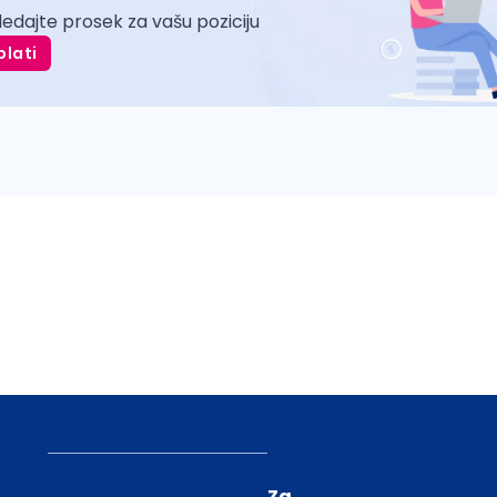
ledajte prosek za vašu poziciju
plati
Za