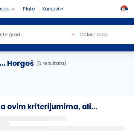
osao
Plate
Kursevi
Oblast rada
rite grad
Oblast rada
.. Horgoš
(0 rezultata)
ovim kriterijumima, ali...
s putem email-a kada se pojave novi poslovi.