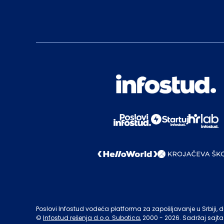
Poslovi Infostud vodeća platforma za zapošljavanje u Srbiji, de
©
Infostud rešenja d.o.o. Subotica
, 2000 -
2026
. Sadržaj sajta