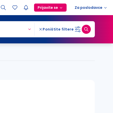
Prijavite se
Za poslodavce
Poništite filtere