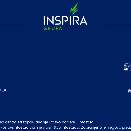
o centra za zapošljavanje i razvoj karijere - Infostud.
Poslovi.infostud.com
je vlasništvo
Infostuda
. Zabranjeno je njegovo preu