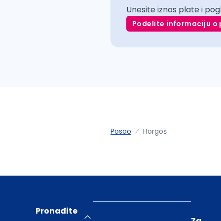
Unesite iznos plate i pog
Podelite informaciju o 
Posao
Horgoš
Pronađite
Za