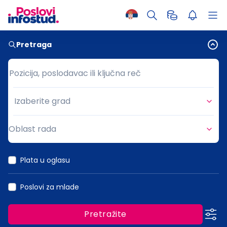
Pretraga
Pozicija, poslodavac ili ključna reč
Pozicija, poslodavac ili ključna reč
Izaberite grad
Grad
Oblast rada
Oblast rada
Plata u oglasu
Poslovi za mlade
Pretražite