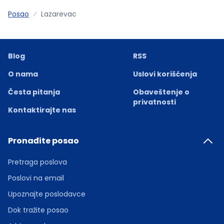
Posao
Lazarevac
Blog
RSS
O nama
Uslovi korišćenja
Česta pitanja
Obaveštenje o
privatnosti
Kontaktirajte nas
Pronađite posao
Pretraga poslova
Poslovi na email
Upoznajte poslodavce
Dok tražite posao