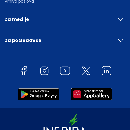
Arhiva poslova
Za medije
Za poslodavce