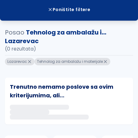
Poništite filtere
Posao
Tehnolog za ambalažu i...
Lazarevac
(0 rezultata)
Lazarevac
Tehnolog za ambalažu i materijale
Trenutno nemamo poslove sa ovim
kriterijumima, ali...
Ako sačuvate ovu pretragu, obavestićemo vas putem 