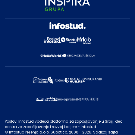
Poslovi Infostud vodeća platforma za zapošljavanje u Srbiji, deo
centra za zapošljavanje i razvoj karijere - Infostud.
©
Infostud rešenja d.o.o. Subotica
, 2000 -
2026
. Sadržaj sajta