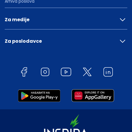
Arhiva poslova
Za medije
Za poslodavce