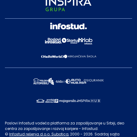
Poslovi Infostud vodeća platforma za zapošljavanje u Srbiji, deo
centra za zapošljavanje i razvoj karijere - Infostud.
©
Infostud rešenja d.o.o. Subotica
, 2000 -
2026
. Sadržaj sajta