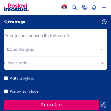
Pretraga
Pozicija, poslodavac ili ključna reč
Pozicija, poslodavac ili ključna reč
Izaberite grad
Grad
Oblast rada
Oblast rada
Plata u oglasu
Poslovi za mlade
Pretražite