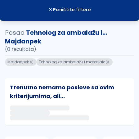
Poništite filtere
Posao
Tehnolog za ambalažu i...
Majdanpek
(0 rezultata)
Majdanpek
Tehnolog za ambalažu i materijale
Trenutno nemamo poslove sa ovim
kriterijumima, ali...
Ako sačuvate ovu pretragu, obavestićemo vas putem 