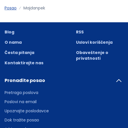
Posao
Majdanpek
Blog
RSS
O nama
Uslovi korišćenja
Česta pitanja
Obaveštenje o
privatnosti
Kontaktirajte nas
Pronađite posao
Pretraga poslova
Poslovi na email
Upoznajte poslodavce
Dok tražite posao