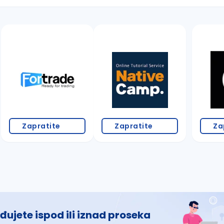
 š, đ, ž, dž)
Zapratite
Zapratite
Za
đujete ispod ili iznad proseka