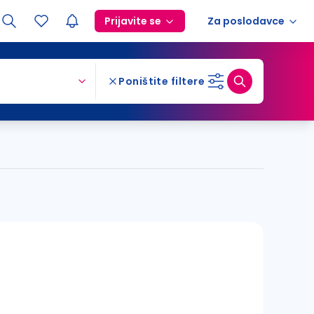
Prijavite se
Za poslodavce
Poništite filtere