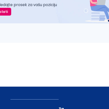
ledajte prosek za vašu poziciju
plati
Za