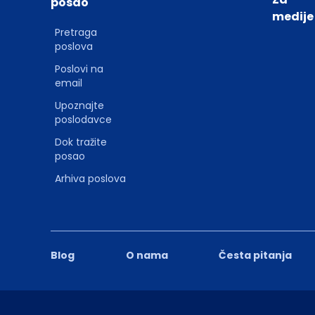
posao
medije
Pretraga
poslova
Poslovi na
email
Upoznajte
poslodavce
Dok tražite
posao
Arhiva poslova
Blog
O nama
Česta pitanja