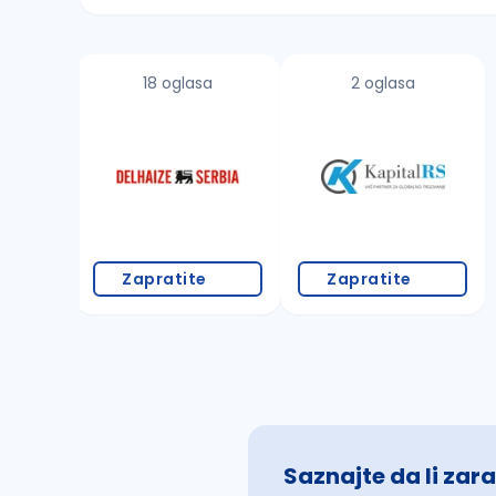
Sačuvajte pretragu
18 oglasa
2 oglasa
Takođe možete da:
proverite pravopisne greške (koristite č, ć,
povećajte radijus za odabrani grad
promenite odabrane filtere pretrage
Zapratite
Zapratite
Saznajte da li zara