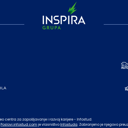
o centra za zapošljavanje i razvoj karijere - Infostud.
Poslovi.infostud.com
je vlasništvo
Infostuda
. Zabranjeno je njegovo preu