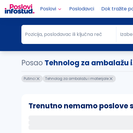
Poslovi
Poslodavci
Dok tražite p
Pozicija, poslodavac ili ključna reč
Izabe
Pozicija, poslodavac ili ključna reč
Grad
Posao
Tehnolog za ambalažu i..
Putinci
Tehnolog za ambalažu i materijale
Trenutno nemamo poslove sa 
Ako sačuvate ovu pretragu, obavestićemo va