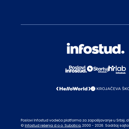
Poslovi Infostud vodeća platforma za zapošljavanje u Srbiji, de
©
Infostud rešenja d.o.o. Subotica
, 2000 -
2026
. Sadržaj sajta