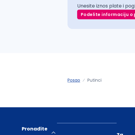
Unesite iznos plate i pog
Podelite informaciju o 
Posao
Putinci
Pronađite
Za