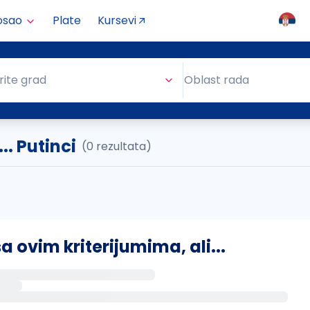
osao
Plate
Kursevi
Oblast rada
rite grad
Oblast rada
. Putinci
(0 rezultata)
ovim kriterijumima, ali...
s putem email-a kada se pojave novi poslovi.