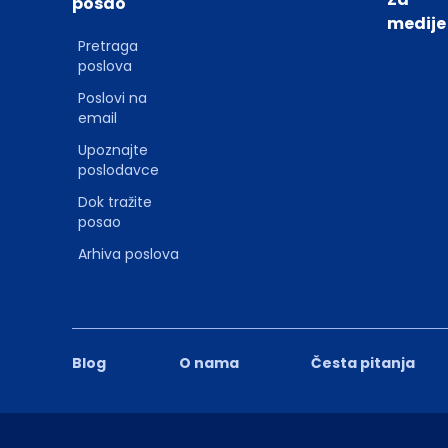
posao
medije
Pretraga
poslova
Poslovi na
email
Upoznajte
poslodavce
Dok tražite
posao
Arhiva poslova
Blog
O nama
Česta pitanja