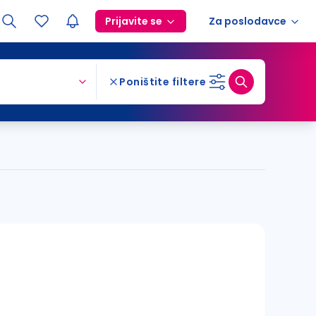
Prijavite se
Za poslodavce
Poništite filtere