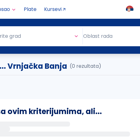
osao
Plate
Kursevi
Oblast rada
rite grad
Oblast rada
.. Vrnjačka Banja
(0 rezultata)
ovim kriterijumima, ali...
s putem email-a kada se pojave novi poslovi.