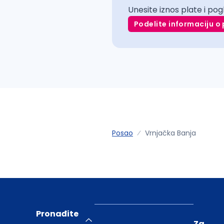
Unesite iznos plate i pog
Podelite informaciju o 
Posao
Vrnjačka Banja
Pronađite
Za