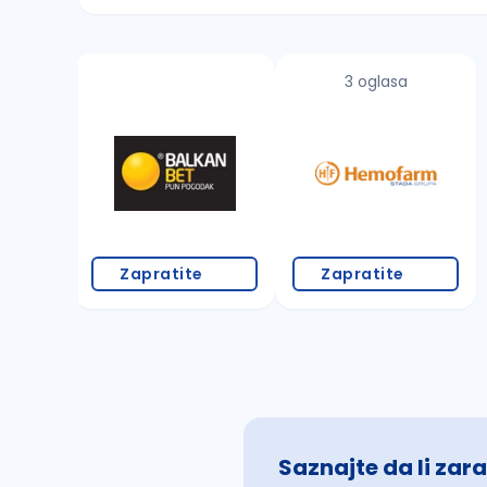
Sačuvajte pretragu
3 oglasa
Takođe možete da:
proverite pravopisne greške (koristite č, ć,
povećajte radijus za odabrani grad
promenite odabrane filtere pretrage
Zapratite
Zapratite
Saznajte da li zara