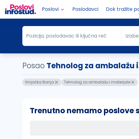
Poslovi
Poslodavci
Dok tražite p
Pozicija, poslodavac ili ključna reč
Izabe
Pozicija, poslodavac ili ključna reč
Grad
Posao
Tehnolog za ambalažu i.
Vrnjačka Banja
Tehnolog za ambalažu i materijale
Trenutno nemamo poslove sa 
Ako sačuvate ovu pretragu, obavestićemo va