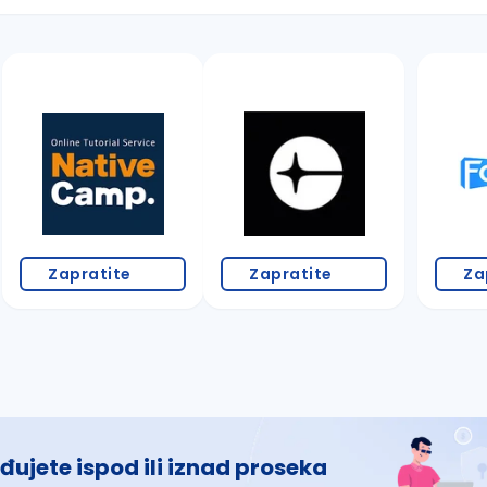
 š, đ, ž, dž)
Zapratite
Zapratite
Za
đujete ispod ili iznad proseka