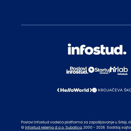
Poslovi Infostud vodeća platforma za zapošljavanje u Srbiji, de
©
Infostud rešenja d.o.o. Subotica
, 2000 -
2026
. Sadržaj sajta