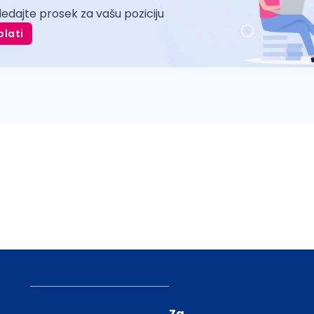
ledajte prosek za vašu poziciju
plati
Za