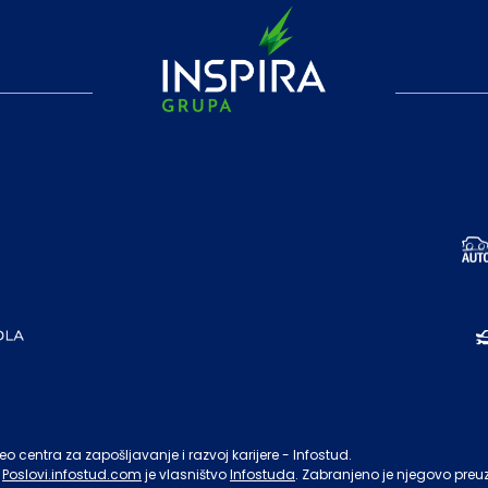
o centra za zapošljavanje i razvoj karijere - Infostud.
Poslovi.infostud.com
je vlasništvo
Infostuda
. Zabranjeno je njegovo preu