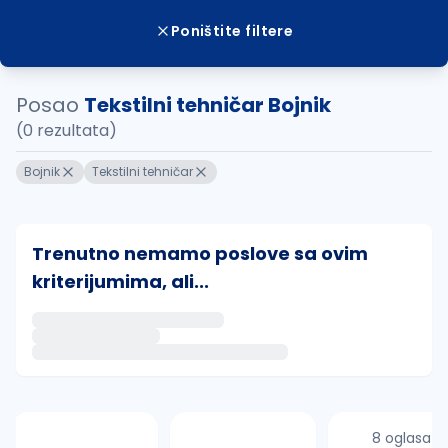
Poništite filtere
Posao
Tekstilni tehničar Bojnik
(0 rezultata)
Bojnik
Tekstilni tehničar
Trenutno nemamo poslove sa ovim
kriterijumima, ali...
Ako sačuvate ovu pretragu, obavestićemo vas putem 
uvajte pretragu
8 oglasa