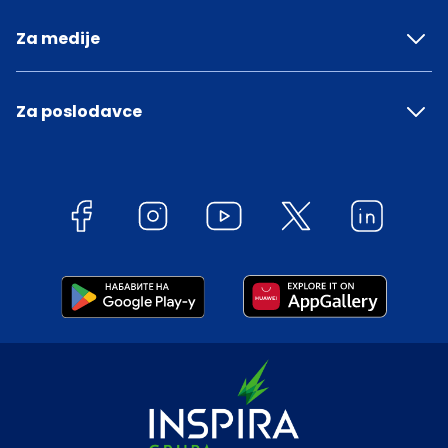
Za medije
Za poslodavce