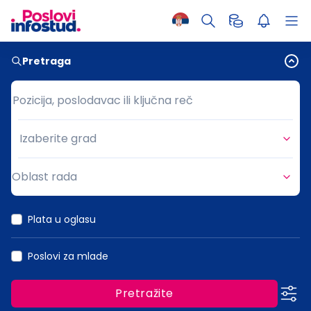
Pretraga
Pozicija, poslodavac ili ključna reč
Pozicija, poslodavac ili ključna reč
Izaberite grad
Grad
Oblast rada
Oblast rada
Plata u oglasu
Poslovi za mlade
Pretražite