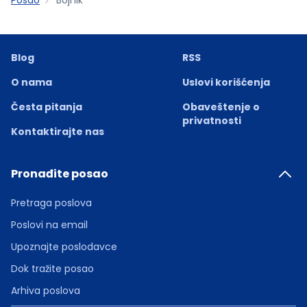
Blog
RSS
O nama
Uslovi korišćenja
Česta pitanja
Obaveštenje o
privatnosti
Kontaktirajte nas
Pronađite posao
Pretraga poslova
Poslovi na email
Upoznajte poslodavce
Dok tražite posao
Arhiva poslova