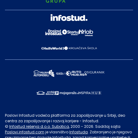
Poslovi Infostud vodeća platforma za zapošljavanje u Srbiji, deo
centra za zapošljavanje i razvoj karijere - Infostud.
©
Infostud rešenja d.o.o. Subotica
, 2000 -
2026
. Sadržaj sajta
Poslovi.infostud.com
je vlasništvo
Infostuda
. Zabranjeno je njegovo
preuzimanje bez dozvole
Infostuda
, zarad komercijalne upotrebe ili