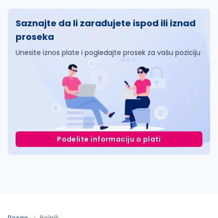
Saznajte da li zarađujete ispod ili iznad
proseka
Unesite iznos plate i pogledajte prosek za vašu poziciju
Podelite informaciju o plati
Posao
Bojnik