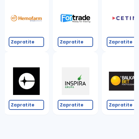
Takođe možete da:
proverite pravopisne greške (koristite č, ć, š, đ, ž,
povećajte radijus za odabrani grad
promenite odabrane filtere pretrage
Zapratite
Zapratite
Zapratite
Zapratite
Zapratite
Zapratite