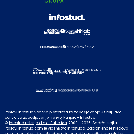
Poslovi Infostud vodeća platforma za zapošljavanje u Srbiji, deo
centra za zapošljavanje i razvoj karijere - Infostud.
©
Infostud rešenja d.o.o. Subotica
, 2000 -
2026
. Sadržaj sajta
Poslovi.infostud.com
je vlasništvo
Infostuda
. Zabranjeno je njegovo
preuzimanje bez dozvole
Infostuda
, zarad komercijalne upotrebe ili