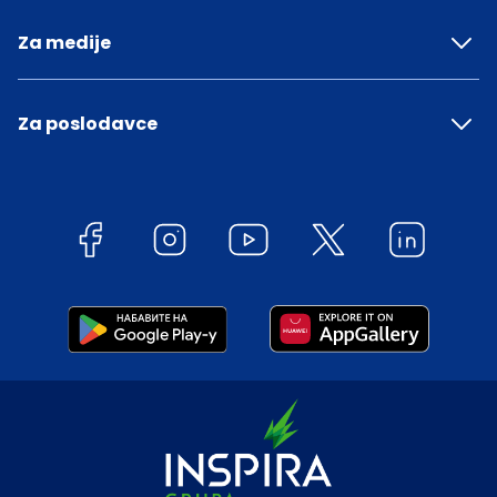
Za medije
Za poslodavce