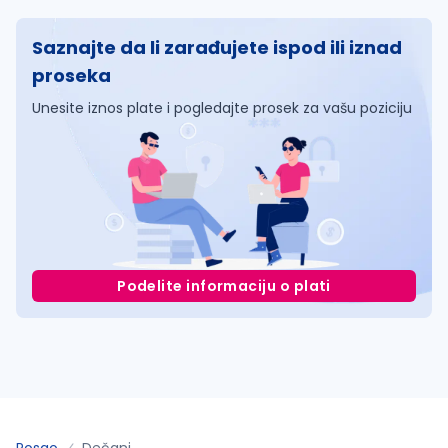
Saznajte da li zarađujete ispod ili iznad
proseka
Unesite iznos plate i pogledajte prosek za vašu poziciju
Podelite informaciju o plati
Posao
Dečani