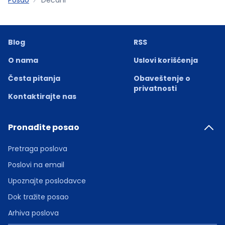
Blog
RSS
O nama
Uslovi korišćenja
Česta pitanja
Obaveštenje o
privatnosti
Kontaktirajte nas
Pronađite posao
Pretraga poslova
Poslovi na email
Upoznajte poslodavce
Dok tražite posao
Arhiva poslova