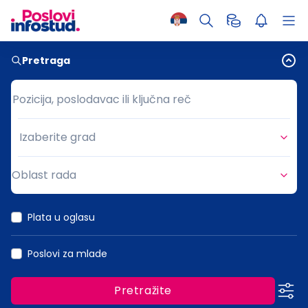
Pretraga
Pozicija, poslodavac ili ključna reč
Pozicija, poslodavac ili ključna reč
Izaberite grad
Grad
Oblast rada
Oblast rada
Plata u oglasu
Poslovi za mlade
Pretražite