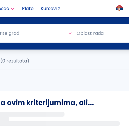
osao
Plate
Kursevi
Oblast rada
rite grad
Oblast rada
(0 rezultata)
ovim kriterijumima, ali...
s putem email-a kada se pojave novi poslovi.