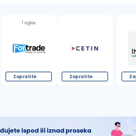
1 oglas
 š, đ, ž, dž)
Zapratite
Zapratite
Za
đujete ispod ili iznad proseka