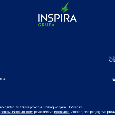
o centra za zapošljavanje i razvoj karijere - Infostud.
Poslovi.infostud.com
je vlasništvo
Infostuda
. Zabranjeno je njegovo preu