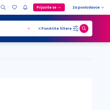
Prijavite se
Za poslodavce
Poništite filtere