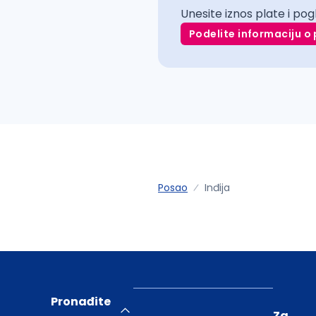
Unesite iznos plate i pog
Podelite informaciju o 
Posao
Inđija
Pronađite
Za