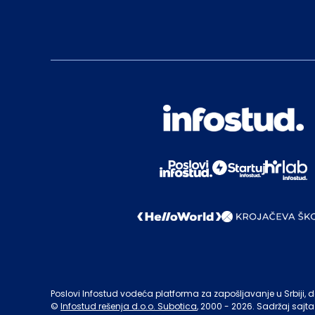
Poslovi Infostud vodeća platforma za zapošljavanje u Srbiji, de
©
Infostud rešenja d.o.o. Subotica
, 2000 -
2026
. Sadržaj sajta