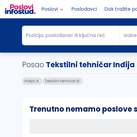
Poslovi
Poslodavci
Dok tražite p
Pozicija, poslodavac ili ključna reč
Izabe
Pozicija, poslodavac ili ključna reč
Grad
Posao
Tekstilni tehničar Inđija
Inđija
Tekstilni tehničar
Trenutno nemamo poslove sa 
Ako sačuvate ovu pretragu, obavestićemo va