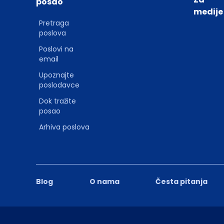
posao
medije
Pretraga
poslova
Poslovi na
email
Upoznajte
poslodavce
Dok tražite
posao
Arhiva poslova
Blog
O nama
Česta pitanja