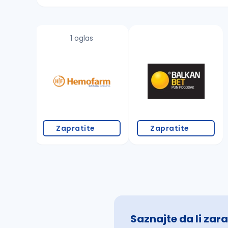
Sačuvajte pretragu
1 oglas
Takođe možete da:
proverite pravopisne greške (koristite č, ć,
povećajte radijus za odabrani grad
promenite odabrane filtere pretrage
Zapratite
Zapratite
Saznajte da li zara