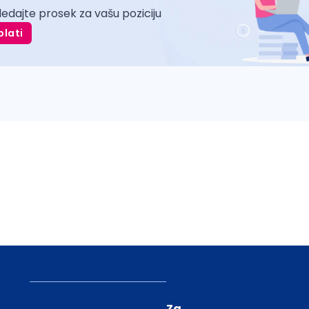
ledajte prosek za vašu poziciju
plati
Za