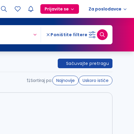
Prijavite se
Za poslodavce
Poništite filtere
Sačuvajte pretragu
Sortiraj po:
Najnovije
Uskoro ističe