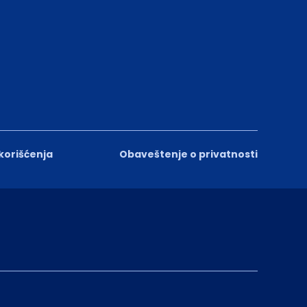
 korišćenja
Obaveštenje o privatnosti