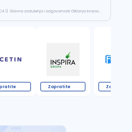
Glavna zaduženja i odgovornosti Otklanja kvarove
2 oglasa
pratite
Zapratite
Zapratite