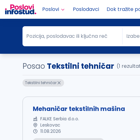
Poslovi
Poslodavci
Dok tražite p
Pozicija, poslodavac ili ključna reč
Izabe
Pozicija, poslodavac ili ključna reč
Grad
Posao
Tekstilni tehničar
(1 rezulta
Tekstilni tehničar
Mehaničar tekstilnih mašina
FALKE Serbia d.o.o.
Leskovac
11.08.2026