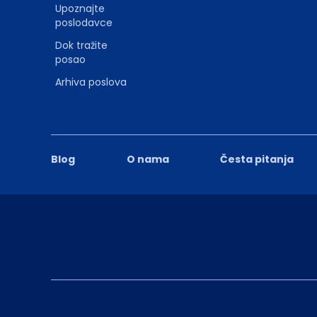
Upoznajte
poslodavce
Dok tražite
posao
Arhiva poslova
Blog
O nama
Česta pitanja