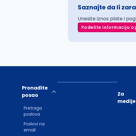
Saznajte da li zara
Unesite iznos plate i pog
Podelite informaciju o 
Pronađite
Za
posao
medije
Pretraga
poslova
Poslovi na
email