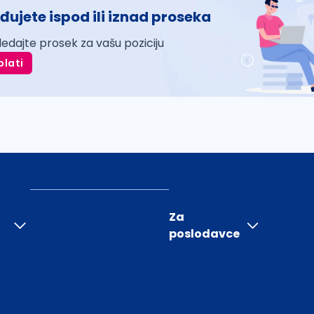
đujete ispod ili iznad proseka
ledajte prosek za vašu poziciju
plati
Za
poslodavce