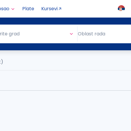
osao
Plate
Kursevi
Oblast rada
rite grad
Oblast rada
t)