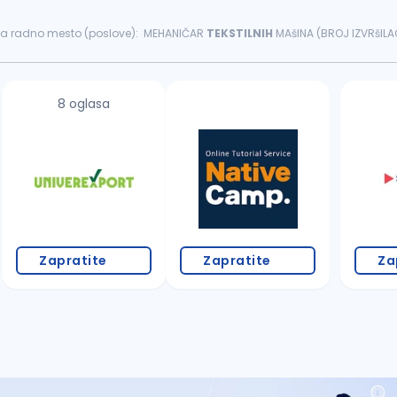
m za radno mesto (poslove): MEHANIČAR
TEKSTILNIH
MAšINA (BROJ IZVRšILACA 1) 
 u skladu...
8 oglasa
Zapratite
Zapratite
Za