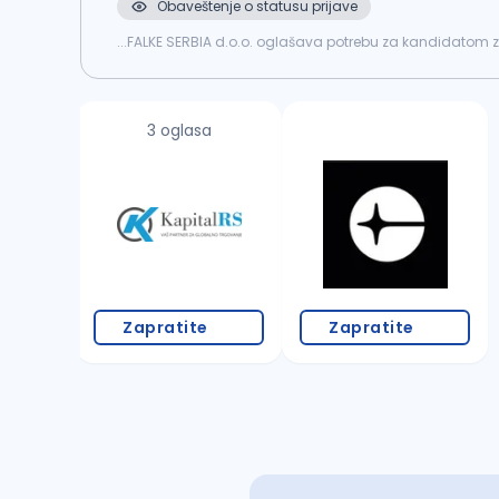
Obaveštenje o statusu prijave
...FALKE SERBIA d.o.o. oglašava potrebu za kandidato
na mašinama u proizvodnji, Obavlja poslove održavanja
3 oglasa
Zapratite
Zapratite