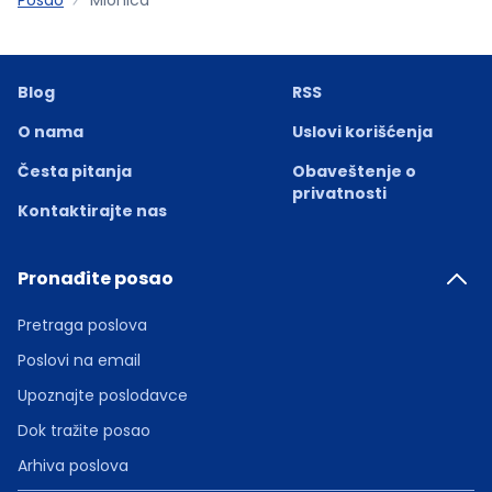
Blog
RSS
O nama
Uslovi korišćenja
Česta pitanja
Obaveštenje o
privatnosti
Kontaktirajte nas
Pronađite posao
Pretraga poslova
Poslovi na email
Upoznajte poslodavce
Dok tražite posao
Arhiva poslova