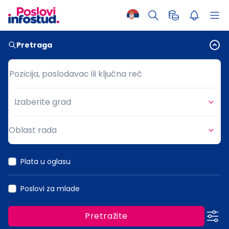
Pretraga
Pozicija, poslodavac ili ključna reč
Pozicija, poslodavac ili ključna reč
Izaberite grad
Grad
Oblast rada
Oblast rada
Plata u oglasu
Poslovi za mlade
Pretražite