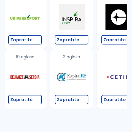
Takođe možete da:
proverite pravopisne greške (koristite č, ć, š, đ, ž,
povećajte radijus za odabrani grad
promenite odabrane filtere pretrage
Zapratite
Zapratite
Zapratite
19 oglasa
3 oglasa
Zapratite
Zapratite
Zapratite