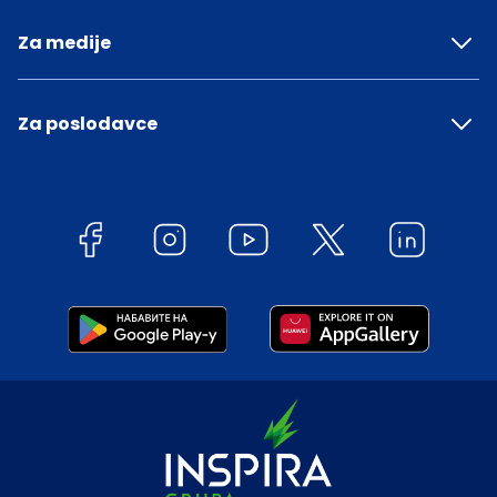
Za medije
Za poslodavce