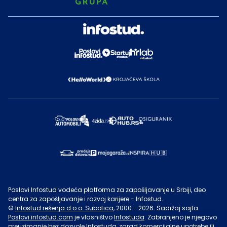
Poslovi Infostud vodeća platforma za zapošljavanje u Srbiji, deo
centra za zapošljavanje i razvoj karijere - Infostud.
©
Infostud rešenja d.o.o. Subotica
, 2000 -
2026
. Sadržaj sajta
Poslovi.infostud.com
je vlasništvo
Infostuda
. Zabranjeno je njegovo
preuzimanje bez dozvole
Infostuda
, zarad komercijalne upotrebe ili