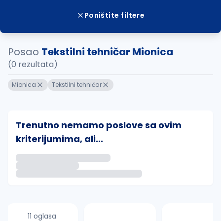
Poništite filtere
Posao
Tekstilni tehničar Mionica
(0 rezultata)
Mionica
Tekstilni tehničar
Trenutno nemamo poslove sa ovim
kriterijumima, ali...
Ako sačuvate ovu pretragu, obavestićemo vas putem 
uvajte pretragu
11 oglasa