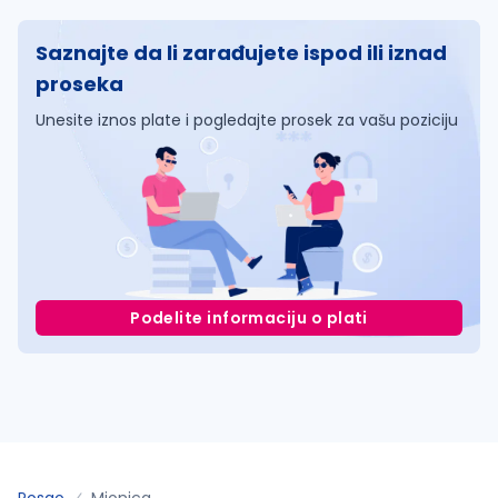
Saznajte da li zarađujete ispod ili iznad
proseka
Unesite iznos plate i pogledajte prosek za vašu poziciju
Podelite informaciju o plati
Posao
Mionica