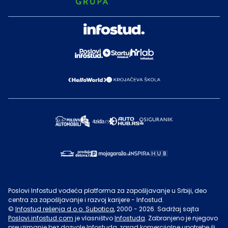
Poslovi Infostud vodeća platforma za zapošljavanje u Srbiji, deo
centra za zapošljavanje i razvoj karijere - Infostud.
©
Infostud rešenja d.o.o. Subotica
, 2000 -
2026
. Sadržaj sajta
Poslovi.infostud.com
je vlasništvo
Infostuda
. Zabranjeno je njegovo
preuzimanje bez dozvole
Infostuda
, zarad komercijalne upotrebe ili