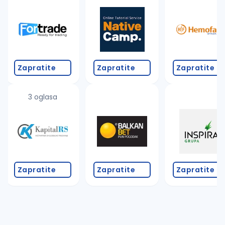
Takođe možete da:
proverite pravopisne greške (koristite č, ć, š, đ, ž,
povećajte radijus za odabrani grad
promenite odabrane filtere pretrage
Zapratite
Zapratite
Zapratite
3 oglasa
Zapratite
Zapratite
Zapratite