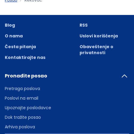
Blog
RSS
O nama
Uslovi korišćenja
Česta pitanja
Obaveštenje o
privatnosti
Kontaktirajte nas
Pronađite posao
Pretraga poslova
Poslovi na email
Upoznajte poslodavce
Dok tražite posao
Arhiva poslova