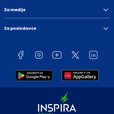
Za medije
Za poslodavce