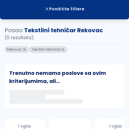
Poništite filtere
Posao
Tekstilni tehničar Rekovac
(0 rezultata)
Rekovac
Tekstilni tehničar
Trenutno nemamo poslove sa ovim
kriterijumima, ali...
Ako sačuvate ovu pretragu, obavestićemo vas putem 
uvajte pretragu
1 oglas
1 oglas