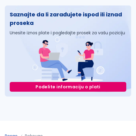
Saznajte da li zarađujete ispod ili iznad
proseka
Unesite iznos plate i pogledajte prosek za vašu poziciju
Podelite informaciju o plati
Posao
Rekovac