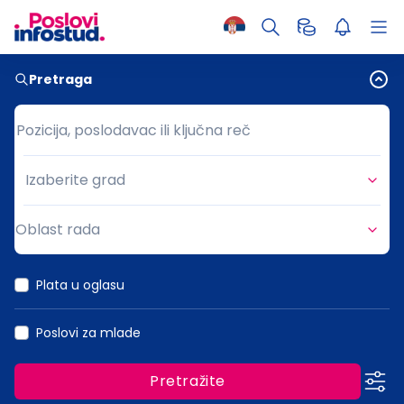
Pretraga
Pozicija, poslodavac ili ključna reč
Pozicija, poslodavac ili ključna reč
Izaberite grad
Grad
Oblast rada
Oblast rada
Plata u oglasu
Poslovi za mlade
Pretražite