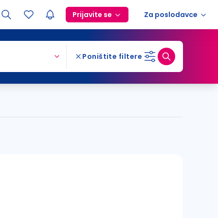
Prijavite se
Za poslodavce
Poništite filtere