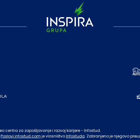
o centra za zapošljavanje i razvoj karijere - Infostud.
Poslovi.infostud.com
je vlasništvo
Infostuda
. Zabranjeno je njegovo preu