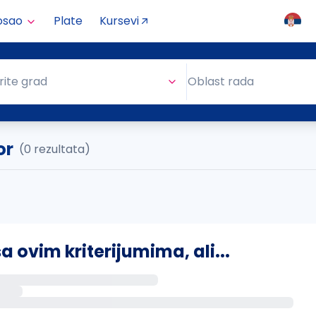
osao
Plate
Kursevi
Oblast rada
rite grad
Oblast rada
or
(0 rezultata)
ovim kriterijumima, ali...
s putem email-a kada se pojave novi poslovi.