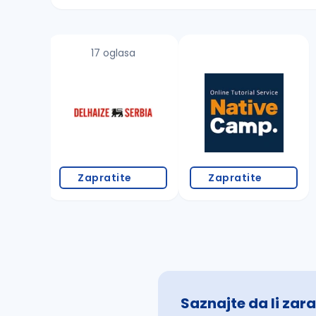
Sačuvajte pretragu
17 oglasa
Takođe možete da:
proverite pravopisne greške (koristite č, ć,
povećajte radijus za odabrani grad
promenite odabrane filtere pretrage
Zapratite
Zapratite
Saznajte da li zara