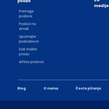
posao
medije
Pretraga
poslova
Poslovi na
email
Upoznajte
poslodavce
Dok tražite
posao
Arhiva poslova
Blog
O nama
Česta pitanja