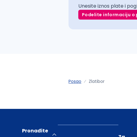
Unesite iznos plate i pog
Podelite informaciju o 
Posao
Zlatibor
Pronađite
Za