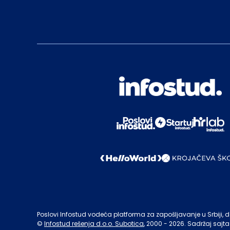
Poslovi Infostud vodeća platforma za zapošljavanje u Srbiji, de
©
Infostud rešenja d.o.o. Subotica
, 2000 -
2026
. Sadržaj sajta