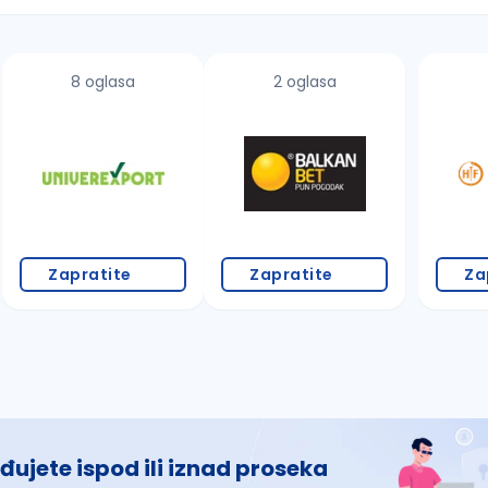
8 oglasa
2 oglasa
 š, đ, ž, dž)
Zapratite
Zapratite
Za
đujete ispod ili iznad proseka