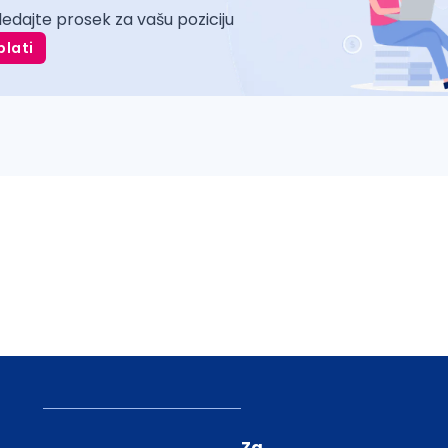
ledajte prosek za vašu poziciju
plati
Za