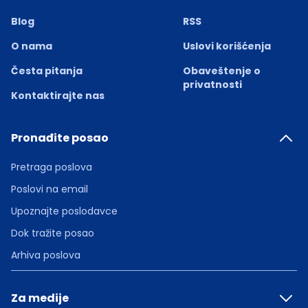
Blog
RSS
O nama
Uslovi korišćenja
Česta pitanja
Obaveštenje o
privatnosti
Kontaktirajte nas
Pronađite posao
Pretraga poslova
Poslovi na email
Upoznajte poslodavce
Dok tražite posao
Arhiva poslova
Za medije