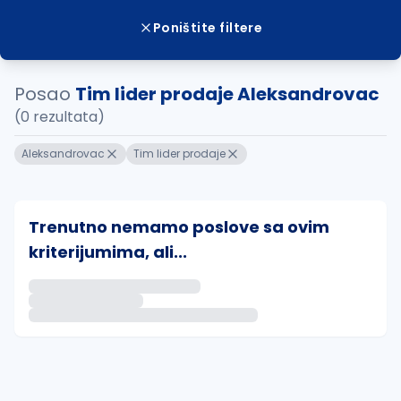
Poništite filtere
Posao
Tim lider prodaje Aleksandrovac
(0 rezultata)
Aleksandrovac
Tim lider prodaje
Trenutno nemamo poslove sa ovim
kriterijumima, ali...
Ako sačuvate ovu pretragu, obavestićemo vas putem 
uvajte pretragu