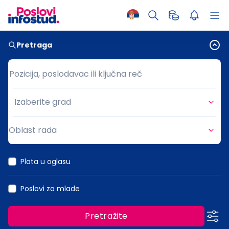
Pretraga
Pozicija, poslodavac ili ključna reč
Pozicija, poslodavac ili ključna reč
Izaberite grad
Grad
Oblast rada
Oblast rada
Plata u oglasu
Poslovi za mlade
Pretražite