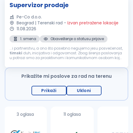
Supervizor prodaje
Pe-Co d.o.o.
Beograd | Terenski rad
-
Izvan pretražene lokacije
11.08.2026
1. smena
Obaveštenje o statusu prijave
...i partnerstvu, a ono što posebno negujemo jesu posvećenost,
timski
duh, inicijativa i odgovornost. Zbog širenja poslovanja
u potrazi smo za proaktivnom i komunikativnom osobom koja
će se pridružiti našem
prodajnom
timu
na poziciji:
SUPERVIZOR
PRODAJE
(M/Ž) Mesto...
Prikažite mi poslove za rad na terenu
Prikaži
Ukloni
3 oglasa
11 oglasa