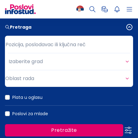
Pretraga
Pozicija, poslodavac ili ključna reč
Pozicija, poslodavac ili ključna reč
Izaberite grad
Grad
Oblast rada
Oblast rada
Plata u oglasu
Poslovi za mlade
Pretražite