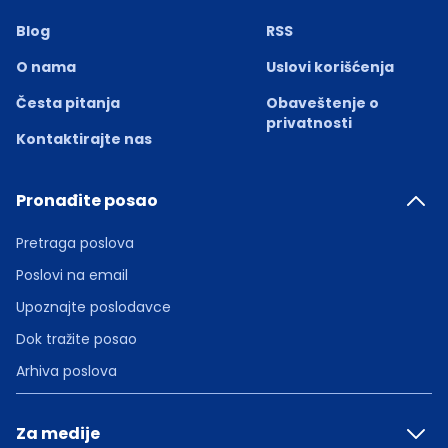
Blog
RSS
O nama
Uslovi korišćenja
Česta pitanja
Obaveštenje o
privatnosti
Kontaktirajte nas
Pronađite posao
Pretraga poslova
Poslovi na email
Upoznajte poslodavce
Dok tražite posao
Arhiva poslova
Za medije