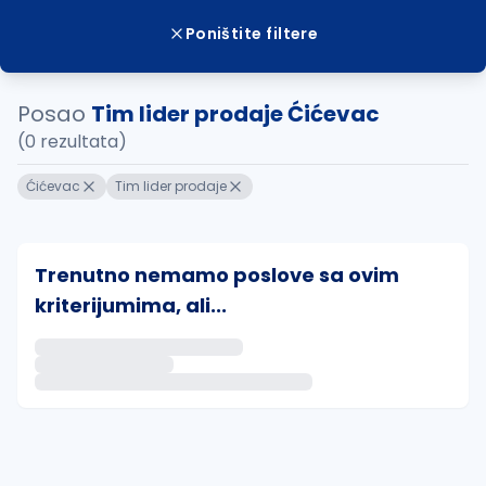
Poništite filtere
Posao
Tim lider prodaje Ćićevac
(0 rezultata)
Ćićevac
Tim lider prodaje
Trenutno nemamo poslove sa ovim
kriterijumima, ali...
Ako sačuvate ovu pretragu, obavestićemo vas putem 
uvajte pretragu