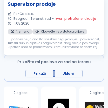
Supervizor prodaje
Pe-Co d.o.o.
Beograd | Terenski rad
-
Izvan pretražene lokacije
11.08.2026
1. smena
Obaveštenje o statusu prijave
...i partnerstvu, a ono što posebno negujemo jesu posvećenost,
timski
duh, inicijativa i odgovornost. Zbog širenja poslovanja
u potrazi smo za proaktivnom i komunikativnom osobom koja
će se pridružiti našem
prodajnom
timu
na poziciji:
SUPERVIZOR
PRODAJE
(M/Ž) Mesto...
Prikažite mi poslove za rad na terenu
Prikaži
Ukloni
2 oglasa
2 oglasa