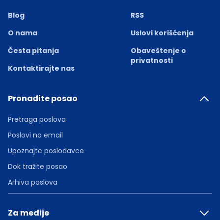
Blog
RSS
O nama
Uslovi korišćenja
Česta pitanja
Obaveštenje o
privatnosti
Kontaktirajte nas
Pronađite posao
Pretraga poslova
Poslovi na email
Upoznajte poslodavce
Dok tražite posao
Arhiva poslova
Za medije