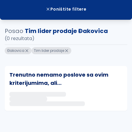
Poništite filtere
Posao
Tim lider prodaje Ðakovica
(0 rezultata)
Ðakovica
Tim lider prodaje
Trenutno nemamo poslove sa ovim
kriterijumima, ali...
Ako sačuvate ovu pretragu, obavestićemo vas putem 
uvajte pretragu