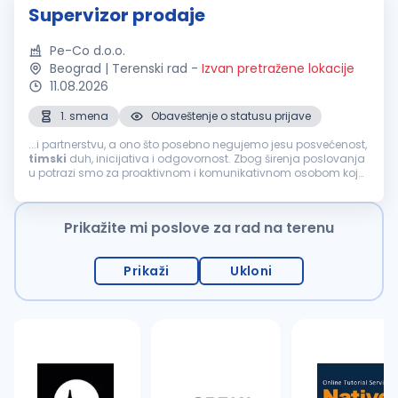
Supervizor prodaje
Pe-Co d.o.o.
Beograd | Terenski rad
-
Izvan pretražene lokacije
11.08.2026
1. smena
Obaveštenje o statusu prijave
...i partnerstvu, a ono što posebno negujemo jesu posvećenost,
timski
duh, inicijativa i odgovornost. Zbog širenja poslovanja
u potrazi smo za proaktivnom i komunikativnom osobom koja
će se pridružiti našem
prodajnom
timu
na poziciji:
SUPERVIZOR
PRODAJE
(M/Ž) Mesto...
Prikažite mi poslove za rad na terenu
Prikaži
Ukloni