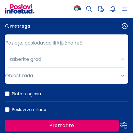
Pretraga
Pozicija, poslodavac ili ključna reč
Pozicija, poslodavac ili ključna reč
Izaberite grad
Grad
Oblast rada
Oblast rada
Plata u oglasu
Poslovi za mlade
Pretražite