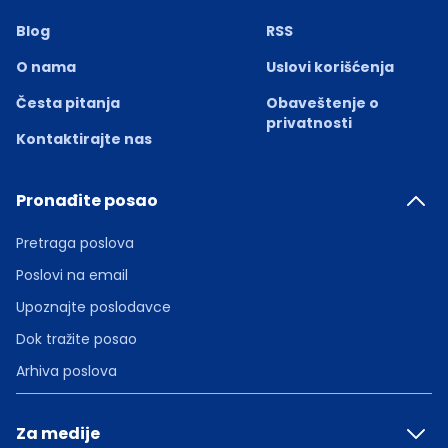
Blog
RSS
O nama
Uslovi korišćenja
Česta pitanja
Obaveštenje o
privatnosti
Kontaktirajte nas
Pronađite posao
Pretraga poslova
Poslovi na email
Upoznajte poslodavce
Dok tražite posao
Arhiva poslova
Za medije