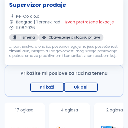
Supervizor prodaje
Pe-Co d.o.o.
Beograd | Terenski rad
-
Izvan pretražene lokacije
11.08.2026
1. smena
Obaveštenje o statusu prijave
...i partnerstvu, a ono što posebno negujemo jesu posvećenost,
timski
duh, inicijativa i odgovornost. Zbog širenja poslovanja
u potrazi smo za proaktivnom i komunikativnom osobom koja
će se pridružiti našem
prodajnom
timu
na poziciji:
SUPERVIZOR
PRODAJE
(M/Ž) Mesto...
Prikažite mi poslove za rad na terenu
Prikaži
Ukloni
17 oglasa
4 oglasa
2 oglasa