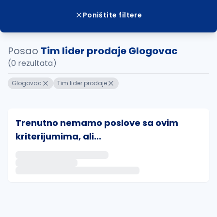
Poništite filtere
Posao
Tim lider prodaje Glogovac
(0 rezultata)
Glogovac
Tim lider prodaje
Trenutno nemamo poslove sa ovim
kriterijumima, ali...
Ako sačuvate ovu pretragu, obavestićemo vas putem 
uvajte pretragu