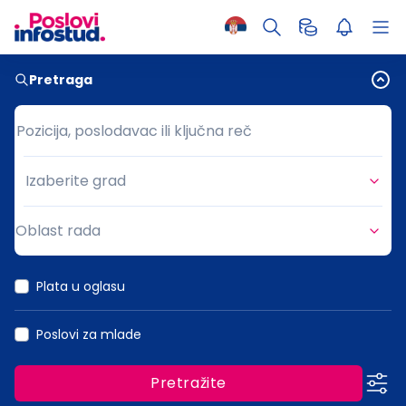
Pretraga
Pozicija, poslodavac ili ključna reč
Pozicija, poslodavac ili ključna reč
Izaberite grad
Grad
Oblast rada
Oblast rada
Plata u oglasu
Poslovi za mlade
Pretražite