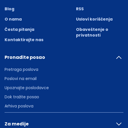
Blog
RSS
O nama
Uslovi korišćenja
Česta pitanja
Obaveštenje o
privatnosti
Kontaktirajte nas
Pronađite posao
Pretraga poslova
Poslovi na email
Upoznajte poslodavce
Dok tražite posao
Arhiva poslova
Za medije