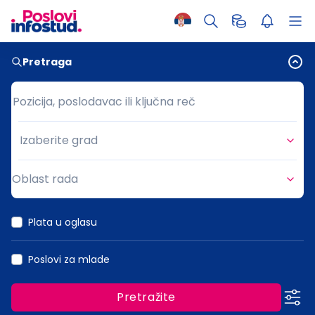
Pretraga
Pozicija, poslodavac ili ključna reč
Pozicija, poslodavac ili ključna reč
Izaberite grad
Grad
Oblast rada
Oblast rada
Plata u oglasu
Poslovi za mlade
Pretražite