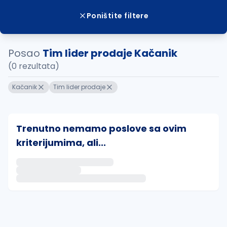
Poništite filtere
Posao
Tim lider prodaje Kačanik
(0 rezultata)
Kačanik
Tim lider prodaje
Trenutno nemamo poslove sa ovim
kriterijumima, ali...
Ako sačuvate ovu pretragu, obavestićemo vas putem 
uvajte pretragu