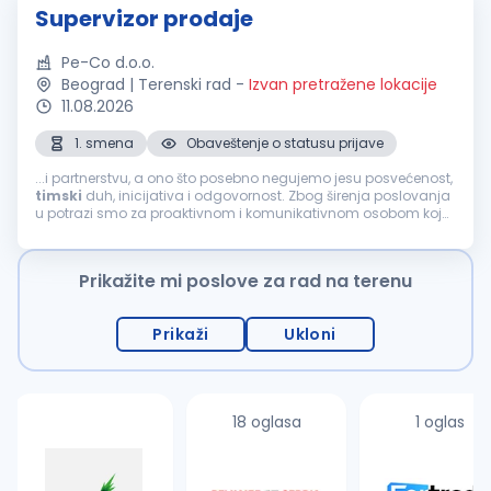
Supervizor prodaje
Pe-Co d.o.o.
Beograd | Terenski rad
-
Izvan pretražene lokacije
11.08.2026
1. smena
Obaveštenje o statusu prijave
...i partnerstvu, a ono što posebno negujemo jesu posvećenost,
timski
duh, inicijativa i odgovornost. Zbog širenja poslovanja
u potrazi smo za proaktivnom i komunikativnom osobom koja
će se pridružiti našem
prodajnom
timu
na poziciji:
SUPERVIZOR
PRODAJE
(M/Ž) Mesto...
Prikažite mi poslove za rad na terenu
Prikaži
Ukloni
18 oglasa
1 oglas