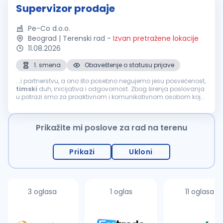
Supervizor prodaje
Pe-Co d.o.o.
Beograd | Terenski rad
-
Izvan pretražene lokacije
11.08.2026
1. smena
Obaveštenje o statusu prijave
...i partnerstvu, a ono što posebno negujemo jesu posvećenost,
timski
duh, inicijativa i odgovornost. Zbog širenja poslovanja
u potrazi smo za proaktivnom i komunikativnom osobom koja
će se pridružiti našem
prodajnom
timu
na poziciji:
SUPERVIZOR
PRODAJE
(M/Ž) Mesto...
Prikažite mi poslove za rad na terenu
Prikaži
Ukloni
3 oglasa
1 oglas
11 oglasa