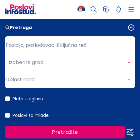
Pretraga
Pozicija, poslodavac ili ključna reč
Pozicija, poslodavac ili ključna reč
Izaberite grad
Grad
Oblast rada
Oblast rada
Plata u oglasu
Poslovi za mlade
Pretražite