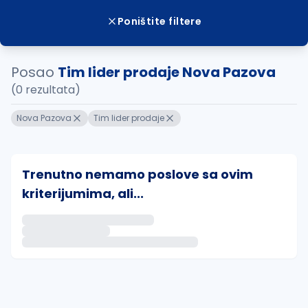
Poništite filtere
Posao
Tim lider prodaje Nova Pazova
(0 rezultata)
Nova Pazova
Tim lider prodaje
Trenutno nemamo poslove sa ovim
kriterijumima, ali...
Ako sačuvate ovu pretragu, obavestićemo vas putem 
uvajte pretragu