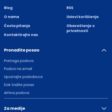
Blog
RSS
O nama
Uslovi korišćenja
Česta pitanja
Obaveštenje o
privatnosti
Kontaktirajte nas
Pronađite posao
Pretraga poslova
Poslovi na email
Upoznajte poslodavce
Dok tražite posao
Arhiva poslova
Za medije