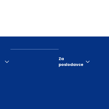
Za
poslodavce