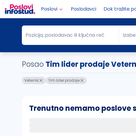
Poslovi
Poslodavci
Dok tražite p
Pozicija, poslodavac ili ključna reč
Izabe
Pozicija, poslodavac ili ključna reč
Grad
Posao
Tim lider prodaje Vetern
Veternik
Tim lider prodaje
Trenutno nemamo poslove sa 
Ako sačuvate ovu pretragu, obavestićemo va