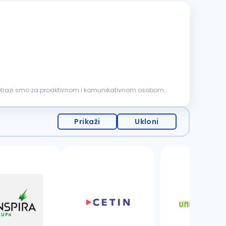
 potrazi smo za proaktivnom i komunikativnom osobom
Prikaži
Ukloni
11 oglasa