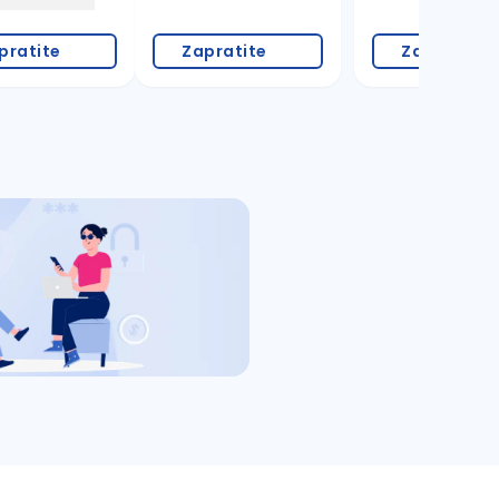
pratite
Zapratite
Zapratite