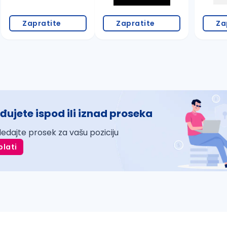
Zapratite
Zapratite
Za
đujete ispod ili iznad proseka
ledajte prosek za vašu poziciju
plati