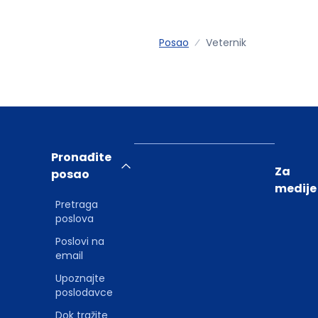
Posao
Veternik
Pronađite
Za
posao
medije
Pretraga
poslova
Poslovi na
email
Upoznajte
poslodavce
Dok tražite