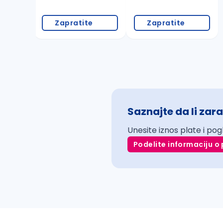
Zapratite
Zapratite
Saznajte da li zara
Unesite iznos plate i pog
Podelite informaciju o 