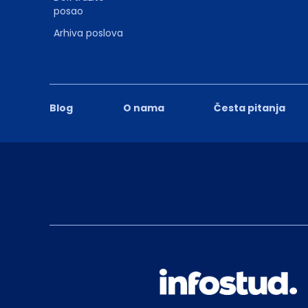
posao
Arhiva poslova
Blog
O nama
Česta pitanja