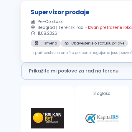
Supervizor prodaje
Pe-Co d.o.o.
Beograd | Terenski rad
-
Izvan pretražene loka
11.08.2026
1. smena
Obaveštenje o statusu prijave
...i partnerstvu, a ono što posebno negujemo jesu posve
koja će se pridružiti našem
prodajnom
timu
na pozicij
Prikažite mi poslove za rad na terenu
3 oglasa