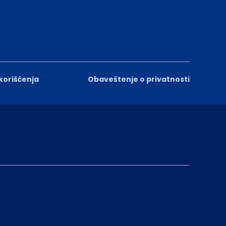
 korišćenja
Obaveštenje o privatnosti