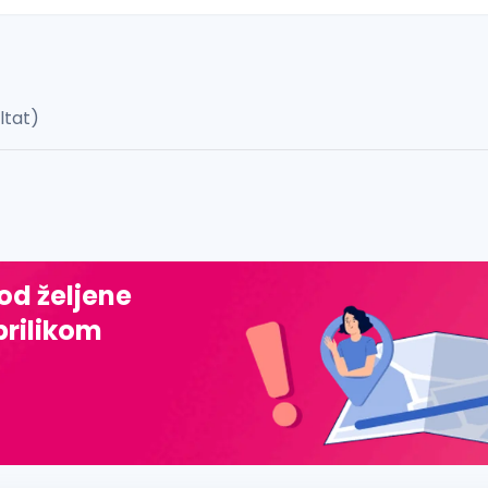
ultat)
 š, đ, ž, dž)
 od željene
prilikom