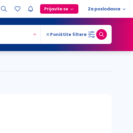
Prijavite se
Za poslodavce
Poništite filtere