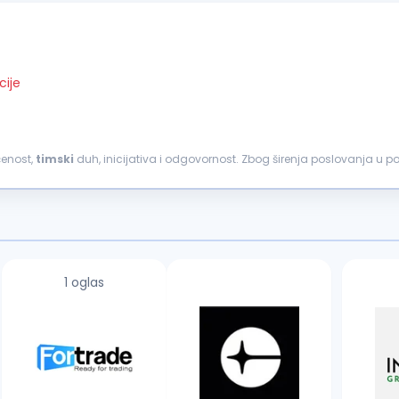
cije
ćenost,
timski
duh, inicijativa i odgovornost. Zbog širenja poslovanja u
i: SUPERVIZOR
PRODAJE
(M/Ž) Mesto...
1 oglas