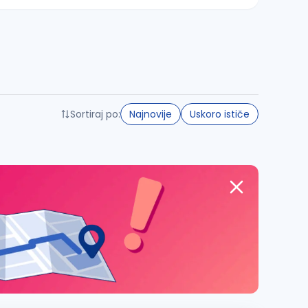
Sortiraj po:
Najnovije
Uskoro ističe