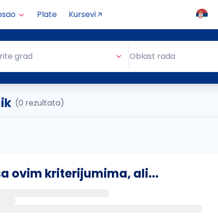
osao
Plate
Kursevi
Oblast rada
rite grad
Oblast rada
ik
(0 rezultata)
ovim kriterijumima, ali...
s putem email-a kada se pojave novi poslovi.