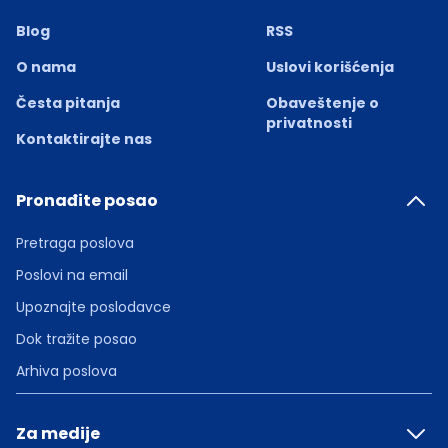
Blog
RSS
O nama
Uslovi korišćenja
Česta pitanja
Obaveštenje o
privatnosti
Kontaktirajte nas
Pronađite posao
Pretraga poslova
Poslovi na email
Upoznajte poslodavce
Dok tražite posao
Arhiva poslova
Za medije