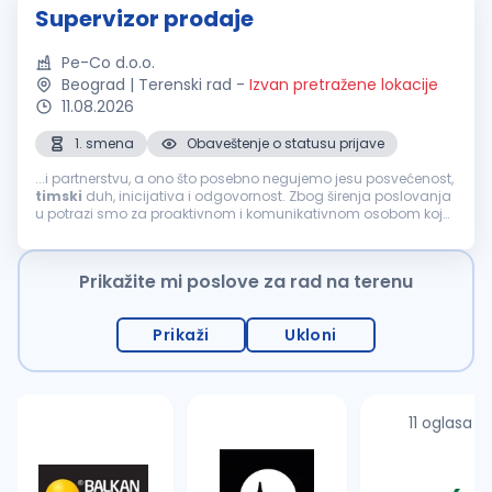
Supervizor prodaje
Pe-Co d.o.o.
Beograd | Terenski rad
-
Izvan pretražene lokacije
11.08.2026
1. smena
Obaveštenje o statusu prijave
...i partnerstvu, a ono što posebno negujemo jesu posvećenost,
timski
duh, inicijativa i odgovornost. Zbog širenja poslovanja
u potrazi smo za proaktivnom i komunikativnom osobom koja
će se pridružiti našem
prodajnom
timu
na poziciji:
SUPERVIZOR
PRODAJE
(M/Ž) Mesto...
Prikažite mi poslove za rad na terenu
Prikaži
Ukloni
11 oglasa