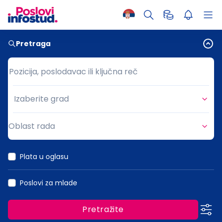
Pretraga
Pozicija, poslodavac ili ključna reč
Pozicija, poslodavac ili ključna reč
Izaberite grad
Grad
Oblast rada
Oblast rada
Plata u oglasu
Poslovi za mlade
Pretražite