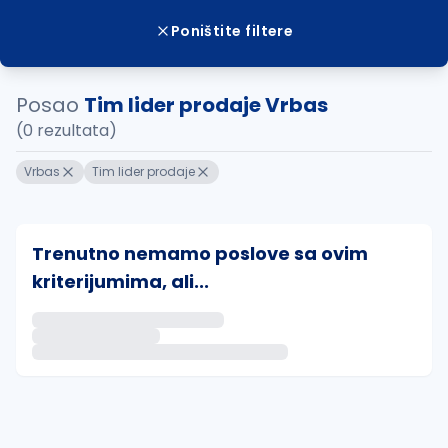
Poništite filtere
Posao
Tim lider prodaje Vrbas
(0 rezultata)
Vrbas
Tim lider prodaje
Trenutno nemamo poslove sa ovim
kriterijumima, ali...
Ako sačuvate ovu pretragu, obavestićemo vas putem 
uvajte pretragu