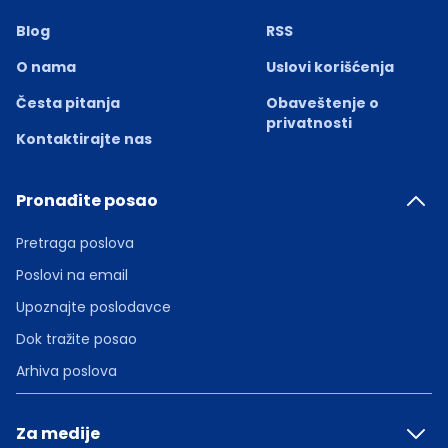
Blog
RSS
O nama
Uslovi korišćenja
Česta pitanja
Obaveštenje o
privatnosti
Kontaktirajte nas
Pronađite posao
Pretraga poslova
Poslovi na email
Upoznajte poslodavce
Dok tražite posao
Arhiva poslova
Za medije