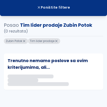
Poništite filtere
Posao
Tim lider prodaje Zubin Potok
(0 rezultata)
Zubin Potok
Tim lider prodaje
Trenutno nemamo poslove sa ovim
kriterijumima, ali...
Ako sačuvate ovu pretragu, obavestićemo vas putem 
uvajte pretragu