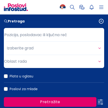
Pretraga
Pozicija, poslodavac ili ključna reč
Pozicija, poslodavac ili ključna reč
Izaberite grad
Grad
Oblast rada
Oblast rada
Plata u oglasu
Poslovi za mlade
Pretražite