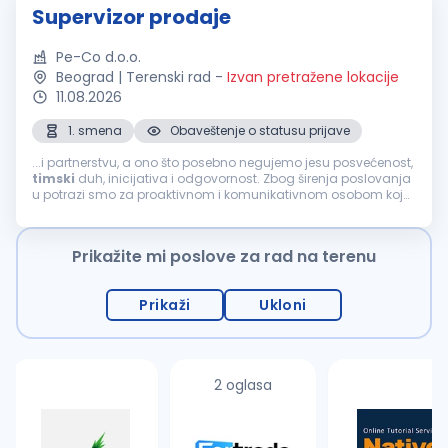
Supervizor prodaje
Pe-Co d.o.o.
Beograd | Terenski rad
-
Izvan pretražene lokacije
11.08.2026
1. smena
Obaveštenje o statusu prijave
...i partnerstvu, a ono što posebno negujemo jesu posvećenost,
timski
duh, inicijativa i odgovornost. Zbog širenja poslovanja
u potrazi smo za proaktivnom i komunikativnom osobom koja
će se pridružiti našem
prodajnom
timu
na poziciji:
SUPERVIZOR
PRODAJE
(M/Ž) Mesto...
Prikažite mi poslove za rad na terenu
Prikaži
Ukloni
2 oglasa