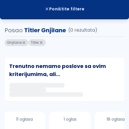
Poništite filtere
Posao
Titler Gnjilane
(0 rezultata)
Gnjilane
Titler
Trenutno nemamo poslove sa ovim
kriterijumima, ali...
Ako sačuvate ovu pretragu, obavestićemo vas putem 
uvajte pretragu
11 oglasa
1 oglas
18 oglasa