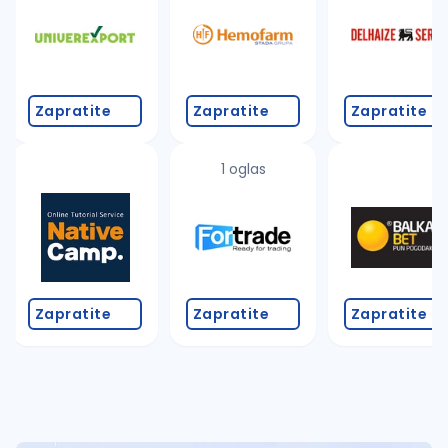
Takođe možete da:
proverite pravopisne greške (koristite č, ć, š, đ, ž,
povećajte radijus za odabrani grad
promenite odabrane filtere pretrage
Zapratite
Zapratite
Zapratite
1 oglas
Zapratite
Zapratite
Zapratite