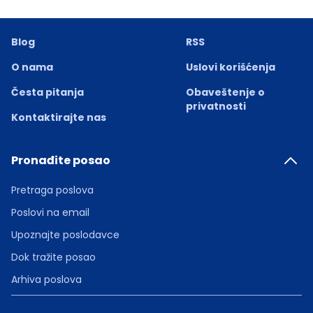
Blog
RSS
O nama
Uslovi korišćenja
Česta pitanja
Obaveštenje o
privatnosti
Kontaktirajte nas
Pronađite posao
Pretraga poslova
Poslovi na email
Upoznajte poslodavce
Dok tražite posao
Arhiva poslova