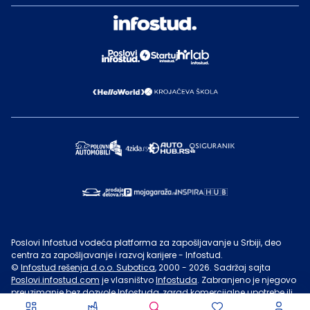
Poslovi Infostud vodeća platforma za zapošljavanje u Srbiji, deo
centra za zapošljavanje i razvoj karijere - Infostud.
©
Infostud rešenja d.o.o. Subotica
, 2000 -
2026
. Sadržaj sajta
Poslovi.infostud.com
je vlasništvo
Infostuda
. Zabranjeno je njegovo
preuzimanje bez dozvole
Infostuda
, zarad komercijalne upotrebe ili
u druge svrhe, osim za lične potrebe posetilaca sajta.
Uslovi