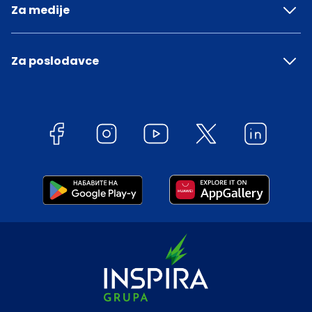
Za medije
Za poslodavce