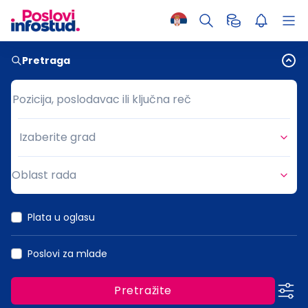
Pretraga
Pozicija, poslodavac ili ključna reč
Pozicija, poslodavac ili ključna reč
Izaberite grad
Grad
Oblast rada
Oblast rada
Plata u oglasu
Poslovi za mlade
Pretražite