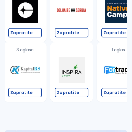
Takođe možete da:
proverite pravopisne greške (koristite č, ć, š, đ, ž,
povećajte radijus za odabrani grad
promenite odabrane filtere pretrage
Zapratite
Zapratite
Zapratite
3 oglasa
1 oglas
Zapratite
Zapratite
Zapratite