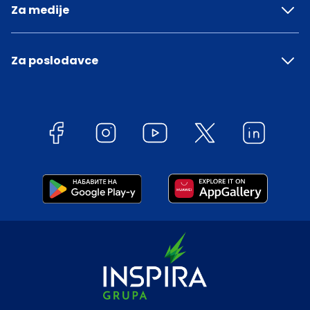
Za medije
Za poslodavce