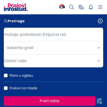
Pretraga
Pozicija, poslodavac ili ključna reč
Pozicija, poslodavac ili ključna reč
Izaberite grad
Grad
Oblast rada
Oblast rada
Plata u oglasu
Poslovi za mlade
Pretražite