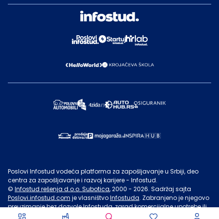
Poslovi Infostud vodeća platforma za zapošljavanje u Srbiji, deo
centra za zapošljavanje i razvoj karijere - Infostud.
©
Infostud rešenja d.o.o. Subotica
, 2000 -
2026
. Sadržaj sajta
Poslovi.infostud.com
je vlasništvo
Infostuda
. Zabranjeno je njegovo
preuzimanje bez dozvole
Infostuda
, zarad komercijalne upotrebe ili
u druge svrhe, osim za lične potrebe posetilaca sajta.
Uslovi