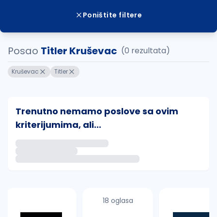
Poništite filtere
Posao
Titler Kruševac
(0 rezultata)
Kruševac
Titler
Trenutno nemamo poslove sa ovim
kriterijumima, ali...
Ako sačuvate ovu pretragu, obavestićemo vas putem 
uvajte pretragu
18 oglasa