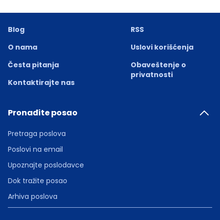
Blog
RSS
O nama
Uslovi korišćenja
Česta pitanja
Obaveštenje o
privatnosti
Kontaktirajte nas
Pronađite posao
Pretraga poslova
Poslovi na email
Upoznajte poslodavce
Dok tražite posao
Arhiva poslova