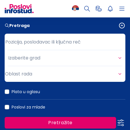
Pretraga
Pozicija, poslodavac ili ključna reč
Pozicija, poslodavac ili ključna reč
Izaberite grad
Grad
Oblast rada
Oblast rada
Plata u oglasu
Poslovi za mlade
Pretražite