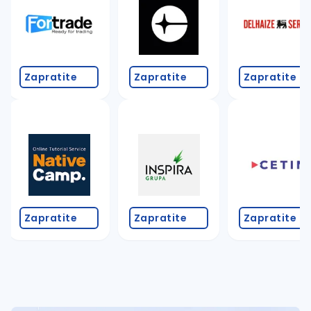
Takođe možete da:
proverite pravopisne greške (koristite č, ć, š, đ, ž,
povećajte radijus za odabrani grad
promenite odabrane filtere pretrage
Zapratite
Zapratite
Zapratite
Zapratite
Zapratite
Zapratite