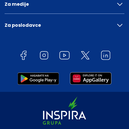
Za medije
Za poslodavce