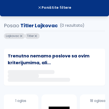
Poništite filtere
Posao
Titler Lajkovac
(0 rezultata)
Lajkovac
Titler
Trenutno nemamo poslove sa ovim
kriterijumima, ali...
Ako sačuvate ovu pretragu, obavestićemo vas putem 
uvajte pretragu
1 oglas
18 oglasa