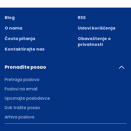
Blog
RSS
O nama
Uslovi korišćenja
Česta pitanja
Obaveštenje o
privatnosti
Kontaktirajte nas
Pronađite posao
Pretraga poslova
Poslovi na email
Upoznajte poslodavce
Dok tražite posao
Arhiva poslova