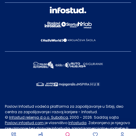
Poslovi Infostud vodeća platforma za zapošljavanje u Srbiji, deo
centra za zapošljavanje i razvoj karijere - Infostud.
©
Infostud rešenja d.o.o. Subotica
, 2000 -
2026
. Sadržaj sajta
Poslovi.infostud.com
je vlasništvo
Infostuda
. Zabranjeno je njegovo
preuzimanje bez dozvole
Infostuda
, zarad komercijalne upotrebe ili
u druge svrhe, osim za lične potrebe posetilaca sajta.
Uslovi