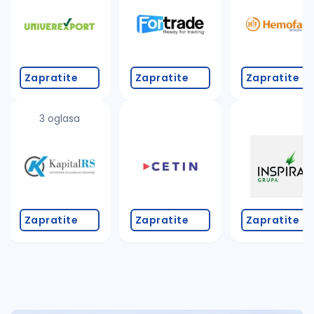
Takođe možete da:
proverite pravopisne greške (koristite č, ć, š, đ, ž,
povećajte radijus za odabrani grad
promenite odabrane filtere pretrage
Zapratite
Zapratite
Zapratite
3 oglasa
Zapratite
Zapratite
Zapratite