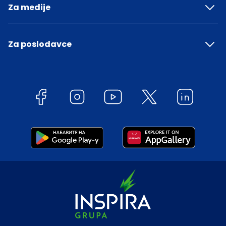
Za medije
Za poslodavce