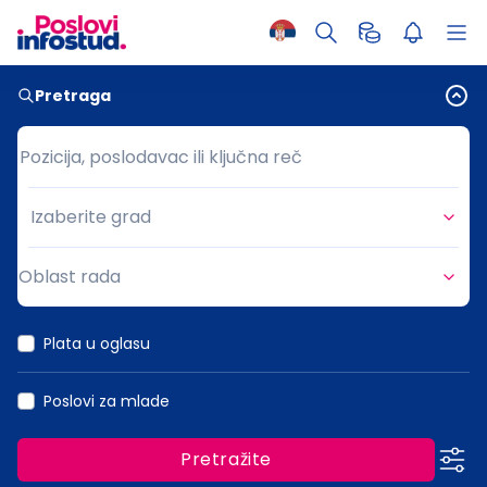
Pretraga
Pozicija, poslodavac ili ključna reč
Pozicija, poslodavac ili ključna reč
Izaberite grad
Grad
Oblast rada
Oblast rada
Plata u oglasu
Poslovi za mlade
Pretražite