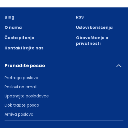
Blog
RSS
O nama
Uslovi korišćenja
Česta pitanja
Obaveštenje o
privatnosti
Kontaktirajte nas
Pronađite posao
Pretraga poslova
Poslovi na email
Upoznajte poslodavce
Dok tražite posao
Arhiva poslova