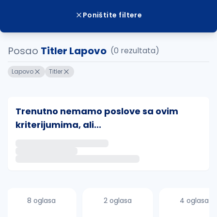
Poništite filtere
Posao
Titler Lapovo
(0 rezultata)
Lapovo
Titler
Trenutno nemamo poslove sa ovim
kriterijumima, ali...
Ako sačuvate ovu pretragu, obavestićemo vas putem 
uvajte pretragu
8 oglasa
2 oglasa
4 oglasa