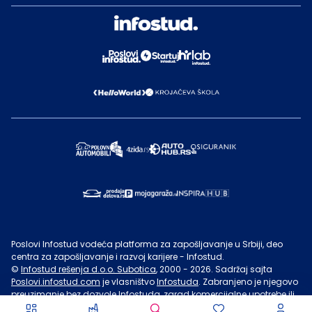
Poslovi Infostud vodeća platforma za zapošljavanje u Srbiji, deo
centra za zapošljavanje i razvoj karijere - Infostud.
©
Infostud rešenja d.o.o. Subotica
, 2000 -
2026
. Sadržaj sajta
Poslovi.infostud.com
je vlasništvo
Infostuda
. Zabranjeno je njegovo
preuzimanje bez dozvole
Infostuda
, zarad komercijalne upotrebe ili
u druge svrhe, osim za lične potrebe posetilaca sajta.
Uslovi