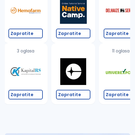
Takođe možete da:
proverite pravopisne greške (koristite č, ć, š, đ, ž,
povećajte radijus za odabrani grad
promenite odabrane filtere pretrage
Zapratite
Zapratite
Zapratite
3 oglasa
11 oglasa
Zapratite
Zapratite
Zapratite