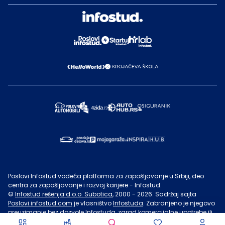
Poslovi Infostud vodeća platforma za zapošljavanje u Srbiji, deo
centra za zapošljavanje i razvoj karijere - Infostud.
©
Infostud rešenja d.o.o. Subotica
, 2000 -
2026
. Sadržaj sajta
Poslovi.infostud.com
je vlasništvo
Infostuda
. Zabranjeno je njegovo
preuzimanje bez dozvole
Infostuda
, zarad komercijalne upotrebe ili
u druge svrhe, osim za lične potrebe posetilaca sajta.
Uslovi