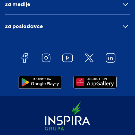
Za medije
Za poslodavce