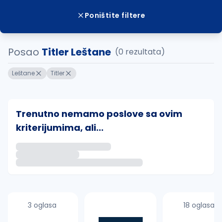
Poništite filtere
Posao
Titler Leštane
(0 rezultata)
Leštane
Titler
Trenutno nemamo poslove sa ovim
kriterijumima, ali...
Ako sačuvate ovu pretragu, obavestićemo vas putem 
uvajte pretragu
3 oglasa
18 oglasa