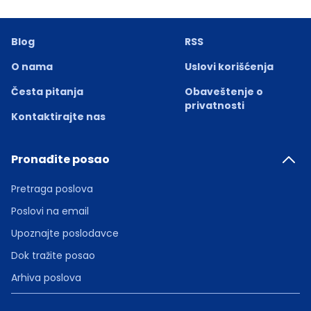
Blog
RSS
O nama
Uslovi korišćenja
Česta pitanja
Obaveštenje o
privatnosti
Kontaktirajte nas
Pronađite posao
Pretraga poslova
Poslovi na email
Upoznajte poslodavce
Dok tražite posao
Arhiva poslova