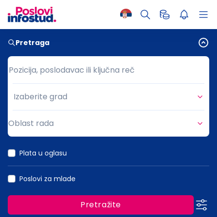
Pretraga
Pozicija, poslodavac ili ključna reč
Pozicija, poslodavac ili ključna reč
Izaberite grad
Grad
Oblast rada
Oblast rada
Plata u oglasu
Poslovi za mlade
Pretražite