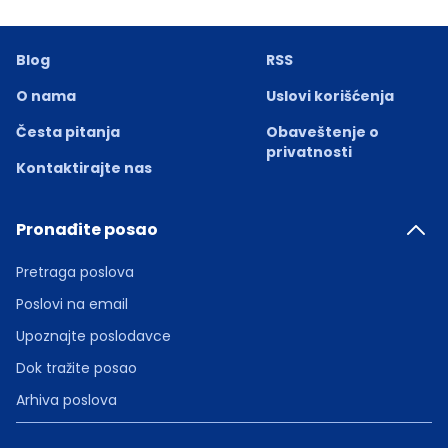
Blog
RSS
O nama
Uslovi korišćenja
Česta pitanja
Obaveštenje o
privatnosti
Kontaktirajte nas
Pronađite posao
Pretraga poslova
Poslovi na email
Upoznajte poslodavce
Dok tražite posao
Arhiva poslova