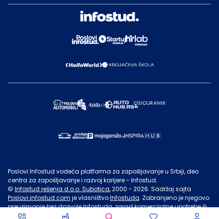
Poslovi Infostud vodeća platforma za zapošljavanje u Srbiji, deo
centra za zapošljavanje i razvoj karijere - Infostud.
©
Infostud rešenja d.o.o. Subotica
, 2000 -
2026
. Sadržaj sajta
Poslovi.infostud.com
je vlasništvo
Infostuda
. Zabranjeno je njegovo
preuzimanje bez dozvole
Infostuda
, zarad komercijalne upotrebe ili
u druge svrhe, osim za lične potrebe posetilaca sajta.
Uslovi