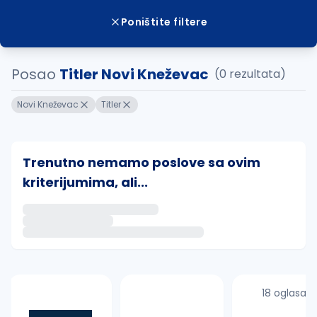
Poništite filtere
Posao
Titler Novi Kneževac
(0 rezultata)
Novi Kneževac
Titler
Trenutno nemamo poslove sa ovim
kriterijumima, ali...
Ako sačuvate ovu pretragu, obavestićemo vas putem 
uvajte pretragu
18 oglasa