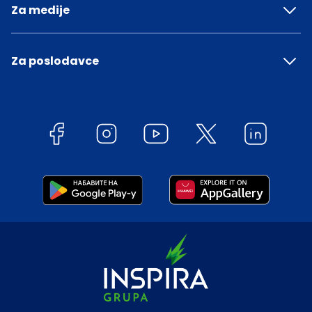
Za medije
Za poslodavce