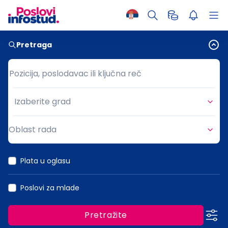
Pretraga
Pozicija, poslodavac ili ključna reč
Pozicija, poslodavac ili ključna reč
Izaberite grad
Grad
Oblast rada
Oblast rada
Plata u oglasu
Poslovi za mlade
Pretražite