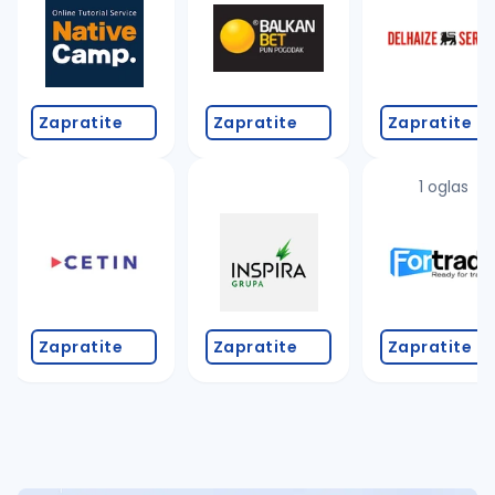
Takođe možete da:
proverite pravopisne greške (koristite č, ć, š, đ, ž,
povećajte radijus za odabrani grad
promenite odabrane filtere pretrage
Zapratite
Zapratite
Zapratite
1 oglas
Zapratite
Zapratite
Zapratite