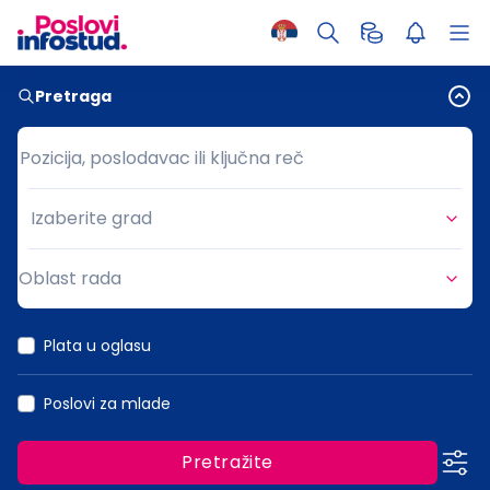
Pretraga
Pozicija, poslodavac ili ključna reč
Pozicija, poslodavac ili ključna reč
Izaberite grad
Grad
Oblast rada
Oblast rada
Plata u oglasu
Poslovi za mlade
Pretražite