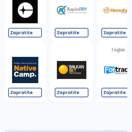
Takođe možete da:
proverite pravopisne greške (koristite č, ć, š, đ, ž,
povećajte radijus za odabrani grad
promenite odabrane filtere pretrage
Zapratite
Zapratite
Zapratite
1 oglas
Zapratite
Zapratite
Zapratite