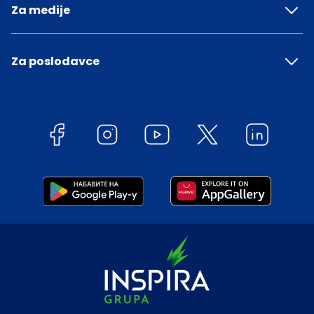
Za medije
Za poslodavce