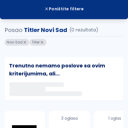
Poništite filtere
Posao
Titler Novi Sad
(0 rezultata)
Novi Sad
Titler
Trenutno nemamo poslove sa ovim
kriterijumima, ali...
Ako sačuvate ovu pretragu, obavestićemo vas putem 
uvajte pretragu
3 oglasa
1 oglas