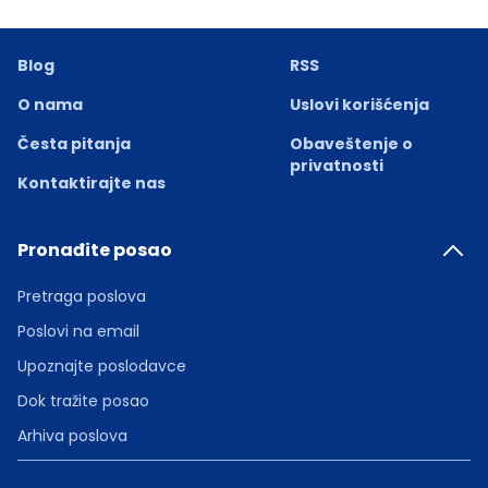
Blog
RSS
O nama
Uslovi korišćenja
Česta pitanja
Obaveštenje o
privatnosti
Kontaktirajte nas
Pronađite posao
Pretraga poslova
Poslovi na email
Upoznajte poslodavce
Dok tražite posao
Arhiva poslova