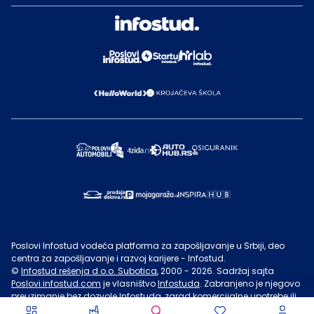
Poslovi Infostud vodeća platforma za zapošljavanje u Srbiji, deo
centra za zapošljavanje i razvoj karijere - Infostud.
©
Infostud rešenja d.o.o. Subotica
, 2000 -
2026
. Sadržaj sajta
Poslovi.infostud.com
je vlasništvo
Infostuda
. Zabranjeno je njegovo
preuzimanje bez dozvole
Infostuda
, zarad komercijalne upotrebe ili
u druge svrhe, osim za lične potrebe posetilaca sajta.
Uslovi