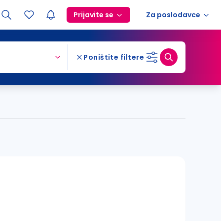
Prijavite se
Za poslodavce
Poništite filtere