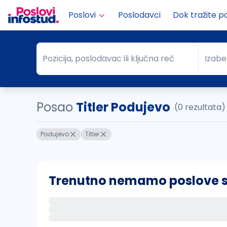
Poslovi
Poslodavci
Dok tražite p
Pozicija, poslodavac ili ključna reč
Izabe
Pozicija, poslodavac ili ključna reč
Grad
Posao
Titler Podujevo
(0 rezultata)
Podujevo
Titler
Trenutno nemamo poslove sa 
Ako sačuvate ovu pretragu, obavestićemo va