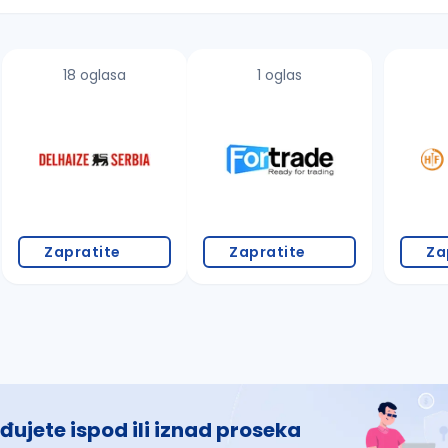
18 oglasa
1 oglas
 š, đ, ž, dž)
Zapratite
Zapratite
Za
đujete ispod ili iznad proseka