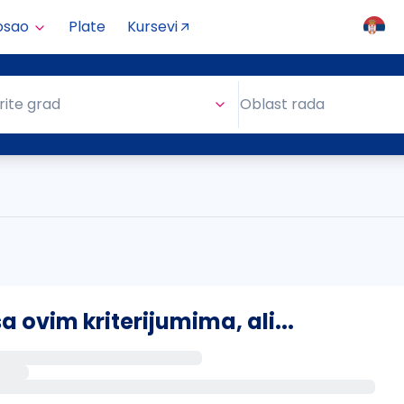
osao
Plate
Kursevi
Oblast rada
rite grad
Oblast rada
ovim kriterijumima, ali...
s putem email-a kada se pojave novi poslovi.