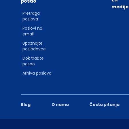
posao
medije
Pretraga
poslova
Poslovi na
email
Upoznajte
poslodavce
Dok tražite
posao
Arhiva poslova
Blog
O nama
Česta pitanja