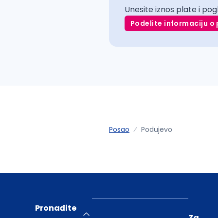
Unesite iznos plate i pog
Podelite informaciju o 
Posao
Podujevo
Pronađite
Za