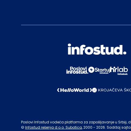
Poslovi Infostud vodeća platforma za zapošljavanje u Srbiji, de
©
Infostud rešenja d.o.o. Subotica
, 2000 -
2026
. Sadržaj sajta