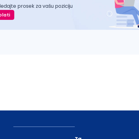
ledajte prosek za vašu poziciju
plati
Za