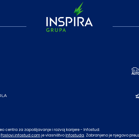
o centra za zapošljavanje i razvoj karijere - Infostud.
Poslovi.infostud.com
je vlasništvo
Infostuda
. Zabranjeno je njegovo preu