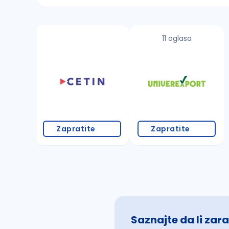
Sačuvajte pretragu
11 oglasa
Takođe možete da:
proverite pravopisne greške (koristite č, ć,
povećajte radijus za odabrani grad
promenite odabrane filtere pretrage
Zapratite
Zapratite
Saznajte da li zara