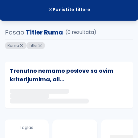
Poništite filtere
Posao
Titler Ruma
(0 rezultata)
Ruma
Titler
Trenutno nemamo poslove sa ovim
kriterijumima, ali...
Ako sačuvate ovu pretragu, obavestićemo vas putem 
uvajte pretragu
1 oglas