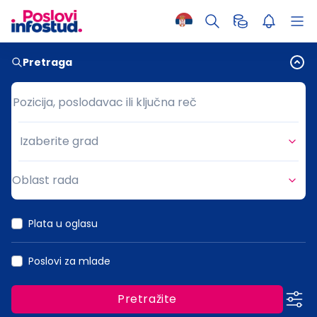
Pretraga
Pozicija, poslodavac ili ključna reč
Pozicija, poslodavac ili ključna reč
Izaberite grad
Grad
Oblast rada
Oblast rada
Plata u oglasu
Poslovi za mlade
Pretražite