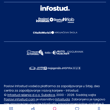
Poslovi Infostud vodeća platforma za zapošljavanje u Srbiji, deo
centra za zapošljavanje i razvoj karijere - Infostud.
©
Infostud rešenja d.o.o. Subotica
, 2000 -
2026
. Sadržaj sajta
Poslovi.infostud.com
je vlasništvo
Infostuda
. Zabranjeno je njegovo
preuzimanje bez dozvole
Infostuda
, zarad komercijalne upotrebe ili
u druge svrhe, osim za lične potrebe posetilaca sajta.
Uslovi