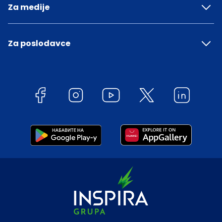
Za medije
Za poslodavce