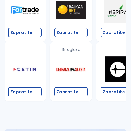
Takođe možete da:
proverite pravopisne greške (koristite č, ć, š, đ, ž,
povećajte radijus za odabrani grad
promenite odabrane filtere pretrage
Zapratite
Zapratite
Zapratite
18 oglasa
Zapratite
Zapratite
Zapratite