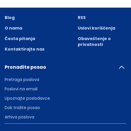
Blog
RSS
O nama
Uslovi korišćenja
Česta pitanja
Obaveštenje o
privatnosti
Kontaktirajte nas
Pronađite posao
Pretraga poslova
Poslovi na email
Upoznajte poslodavce
Dok tražite posao
Arhiva poslova