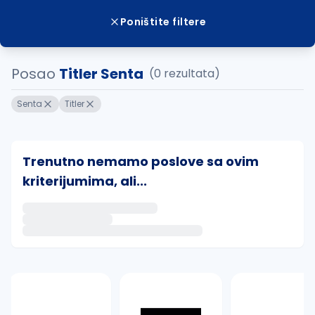
Poništite filtere
Posao
Titler Senta
(0 rezultata)
Senta
Titler
Trenutno nemamo poslove sa ovim
kriterijumima, ali...
Ako sačuvate ovu pretragu, obavestićemo vas putem 
uvajte pretragu