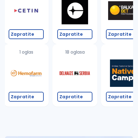
Takođe možete da:
proverite pravopisne greške (koristite č, ć, š, đ, ž,
povećajte radijus za odabrani grad
promenite odabrane filtere pretrage
Zapratite
Zapratite
Zapratite
1 oglas
18 oglasa
Zapratite
Zapratite
Zapratite