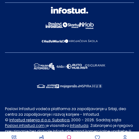
Poslovi Infostud vodeća platforma za zapošljavanje u Srbiji, deo
centra za zapošljavanje i razvoj karijere - Infostud.
©
Infostud rešenja d.o.o. Subotica
, 2000 -
2026
. Sadržaj sajta
Poslovi.infostud.com
je vlasništvo
Infostuda
. Zabranjeno je njegovo
preuzimanje bez dozvole
Infostuda
, zarad komercijalne upotrebe ili
u druge svrhe, osim za lične potrebe posetilaca sajta.
Uslovi