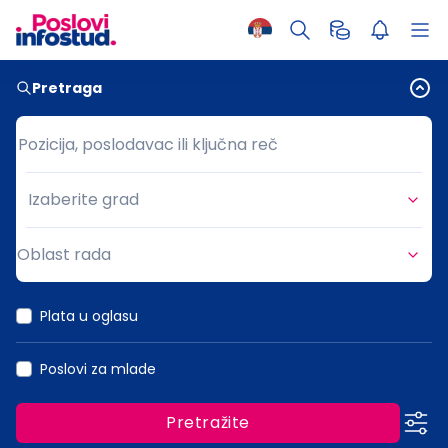
Pretraga
Pozicija, poslodavac ili ključna reč
Pozicija, poslodavac ili ključna reč
Izaberite grad
Grad
Oblast rada
Oblast rada
Plata u oglasu
Poslovi za mlade
Pretražite