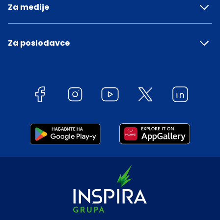
Za medije
Za poslodavce