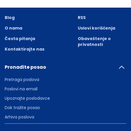
Blog
RSS
O nama
Uslovi korišćenja
Česta pitanja
Obaveštenje o
privatnosti
Kontaktirajte nas
Pronađite posao
Pretraga poslova
Poslovi na email
Upoznajte poslodavce
Dok tražite posao
Arhiva poslova