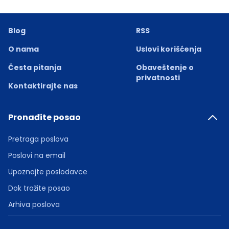
Blog
RSS
O nama
Uslovi korišćenja
Česta pitanja
Obaveštenje o
privatnosti
Kontaktirajte nas
Pronađite posao
Pretraga poslova
Poslovi na email
Upoznajte poslodavce
Dok tražite posao
Arhiva poslova