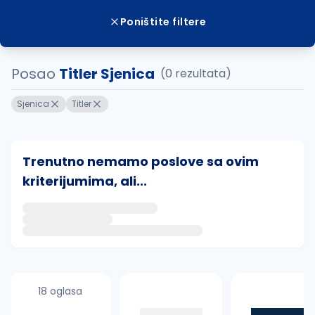
Poništite filtere
Posao
Titler Sjenica
(0 rezultata)
Sjenica
Titler
Trenutno nemamo poslove sa ovim
kriterijumima, ali...
Ako sačuvate ovu pretragu, obavestićemo vas putem 
uvajte pretragu
18 oglasa