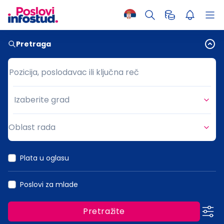
Pretraga
Pozicija, poslodavac ili ključna reč
Pozicija, poslodavac ili ključna reč
Izaberite grad
Grad
Oblast rada
Oblast rada
Plata u oglasu
Poslovi za mlade
Pretražite