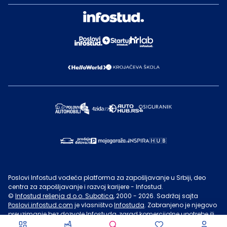
Poslovi Infostud vodeća platforma za zapošljavanje u Srbiji, deo
centra za zapošljavanje i razvoj karijere - Infostud.
©
Infostud rešenja d.o.o. Subotica
, 2000 -
2026
. Sadržaj sajta
Poslovi.infostud.com
je vlasništvo
Infostuda
. Zabranjeno je njegovo
preuzimanje bez dozvole
Infostuda
, zarad komercijalne upotrebe ili
u druge svrhe, osim za lične potrebe posetilaca sajta.
Uslovi