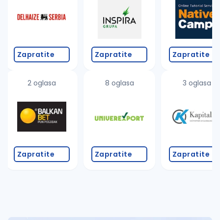
Takođe možete da:
proverite pravopisne greške (koristite č, ć, š, đ, ž,
povećajte radijus za odabrani grad
promenite odabrane filtere pretrage
Zapratite
Zapratite
Zapratite
2 oglasa
8 oglasa
3 oglasa
Zapratite
Zapratite
Zapratite