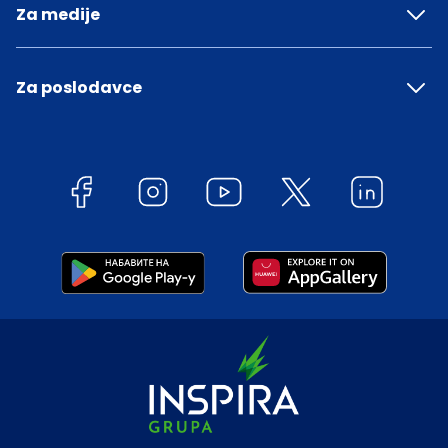
Za medije
Za poslodavce