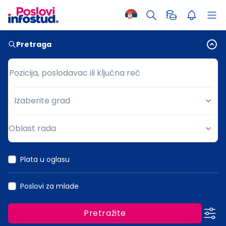
Pretraga
Pozicija, poslodavac ili ključna reč
Pozicija, poslodavac ili ključna reč
Izaberite grad
Grad
Oblast rada
Oblast rada
Plata u oglasu
Poslovi za mlade
Pretražite