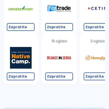
Takođe možete da:
proverite pravopisne greške (koristite č, ć, š, đ, ž,
povećajte radijus za odabrani grad
promenite odabrane filtere pretrage
Zapratite
Zapratite
Zapratite
19 oglasa
3 oglasa
Zapratite
Zapratite
Zapratite