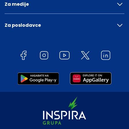
Za medije
Za poslodavce