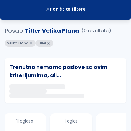
Poništite filtere
Posao
Titler Velika Plana
(0 rezultata)
Velika Plana
Titler
Trenutno nemamo poslove sa ovim
kriterijumima, ali...
Ako sačuvate ovu pretragu, obavestićemo vas putem 
uvajte pretragu
11 oglasa
1 oglas