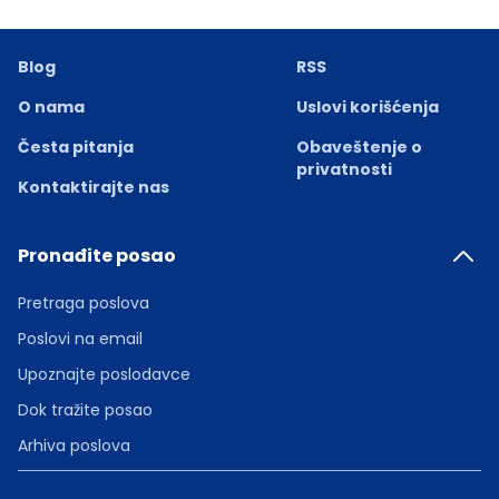
Blog
RSS
O nama
Uslovi korišćenja
Česta pitanja
Obaveštenje o
privatnosti
Kontaktirajte nas
Pronađite posao
Pretraga poslova
Poslovi na email
Upoznajte poslodavce
Dok tražite posao
Arhiva poslova