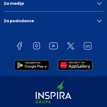
Za medije
Za poslodavce