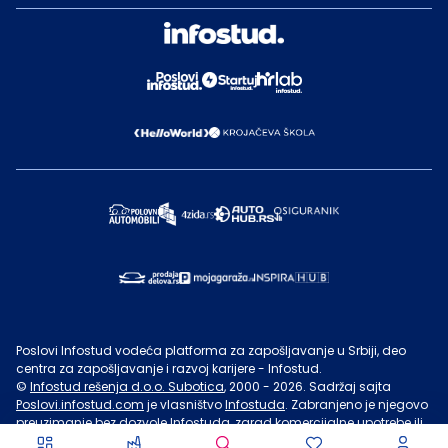
Poslovi Infostud vodeća platforma za zapošljavanje u Srbiji, deo
centra za zapošljavanje i razvoj karijere - Infostud.
©
Infostud rešenja d.o.o. Subotica
, 2000 -
2026
. Sadržaj sajta
Poslovi.infostud.com
je vlasništvo
Infostuda
. Zabranjeno je njegovo
preuzimanje bez dozvole
Infostuda
, zarad komercijalne upotrebe ili
u druge svrhe, osim za lične potrebe posetilaca sajta.
Uslovi