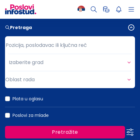
Pretraga
Pozicija, poslodavac ili ključna reč
Pozicija, poslodavac ili ključna reč
Izaberite grad
Grad
Oblast rada
Oblast rada
Plata u oglasu
Poslovi za mlade
Pretražite