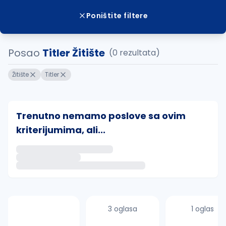
Poništite filtere
Posao
Titler Žitište
(0 rezultata)
Žitište
Titler
Trenutno nemamo poslove sa ovim
kriterijumima, ali...
Ako sačuvate ovu pretragu, obavestićemo vas putem 
uvajte pretragu
3 oglasa
1 oglas