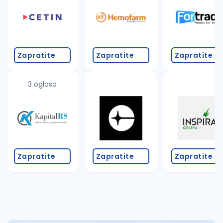
Takođe možete da:
proverite pravopisne greške (koristite č, ć, š, đ, ž,
povećajte radijus za odabrani grad
promenite odabrane filtere pretrage
Zapratite
Zapratite
Zapratite
3 oglasa
Zapratite
Zapratite
Zapratite