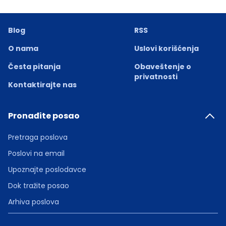
Blog
RSS
O nama
Uslovi korišćenja
Česta pitanja
Obaveštenje o
privatnosti
Kontaktirajte nas
Pronađite posao
Pretraga poslova
Poslovi na email
Upoznajte poslodavce
Dok tražite posao
Arhiva poslova