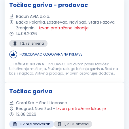
Točilac goriva - prodavac
Radun AVIA d.o.o.
Bačka Palanka, Lazarevac, Novi Sad, Stara Pazova,
Zrenjanin
-
Izvan pretražene lokacije
14.08.2026
1, 2. i 3. smena
POSLODAVAC ODGOVARA NA PRIJAVE
...
TOČILAC
GORIVA
- PRODAVAC Na ovom poslu radićeš:
Usluživanje mušterija; Pružanje usluge točenja
goriva
; Rad na
kasi i naplata; Aktivna prodaja, jer ovim ostvaruješ dodatni
bonus na zaradu; Usmeravanje vozila prilikom dolaska na
benzinsku stanicu; ...
Točilac goriva
Coral Srb – Shell Licensee
Beograd, Novi Sad
-
Izvan pretražene lokacije
12.08.2026
CV nije obavezan
1, 2. i 3. smena