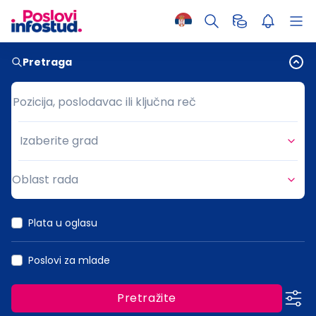
Pretraga
Pozicija, poslodavac ili ključna reč
Pozicija, poslodavac ili ključna reč
Izaberite grad
Grad
Oblast rada
Oblast rada
Plata u oglasu
Poslovi za mlade
Pretražite