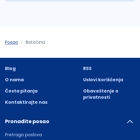
Posao
Batočina
Blog
RSS
O nama
Uslovi korišćenja
Česta pitanja
Obaveštenje o
privatnosti
Kontaktirajte nas
Pronađite posao
Pretraga poslova