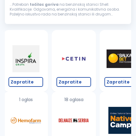
...Potreban
točilac
goriva
na benzinskoj stanici Shell.
Kvalifikacije: Odgovorna, energična i komunikativna osoba.
Poželjno iskustvo rada na benzinskoj stanici ili drugom
maloprodajnom objektu. Uslovi rada: Mogućnost
napredovanja, rad...
Zapratite
Zapratite
Zapratite
1 oglas
18 oglasa