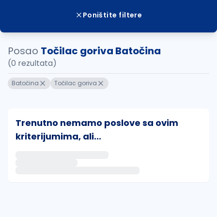
Poništite filtere
Posao
Točilac goriva Batočina
(0 rezultata)
Batočina
Točilac goriva
Trenutno nemamo poslove sa ovim
kriterijumima, ali...
Ako sačuvate ovu pretragu, obavestićemo vas putem 
uvajte pretragu