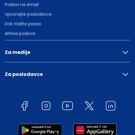
Poslovi na email
Upoznajte poslodavce
Dok tražite posao
Arhiva poslova
Za medije
Za poslodavce