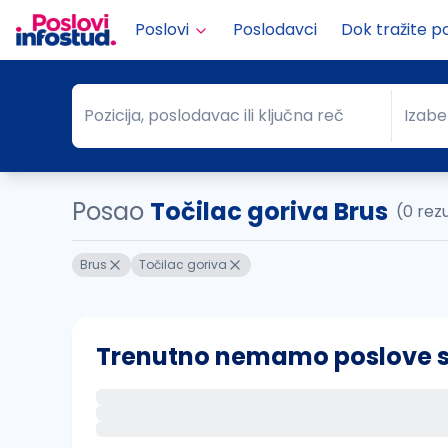
Poslovi
Poslodavci
Dok tražite p
Pozicija, poslodavac ili ključna reč
Izabe
Pozicija, poslodavac ili ključna reč
Grad
Posao
Točilac goriva Brus
(0 rez
Brus
Točilac goriva
Trenutno nemamo poslove sa 
Ako sačuvate ovu pretragu, obavestićemo va