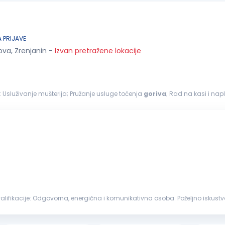
 PRIJAVE
ova, Zrenjanin
-
Izvan pretražene lokacije
- PRODAVAC Na ovom poslu radićeš: Usluživanje mušterija; Pružanje usluge točenja
goriva
; Rad na kasi i nap
nsku stanicu; ...
enzinskoj stanici ili drugom maloprodajnom