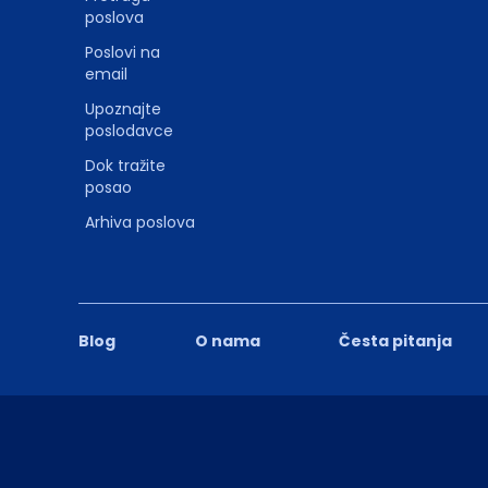
poslova
Poslovi na
email
Upoznajte
poslodavce
Dok tražite
posao
Arhiva poslova
Blog
O nama
Česta pitanja