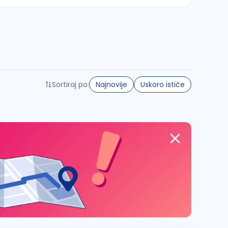
Sortiraj po:
Najnovije
Uskoro ističe