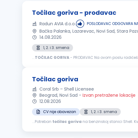
Točilac goriva - prodavac
Radun AVIA d.o.o.
POSLODAVAC ODGOVARA NA
Bačka Palanka, Lazarevac, Novi Sad, Stara Paz
14.08.2026
1, 2. i 3. smena
...
TOČILAC
GORIVA
na zaradu; Usmeravanje vozila prilikom dolaska na benzi
Točilac goriva
Coral Srb – Shell Licensee
Beograd, Novi Sad
-
Izvan pretražene lokacije
12.08.2026
CV nije obavezan
1, 2. i 3. smena
...Potreban
točilac
goriva
na benzinskoj stanici Shell. Kvalifikacije: Odgovorna, energična i komunikativna osoba. Poželjno iskustvo rada na b
objektu. Uslovi rada: Mogućnost napredovanja, rad...