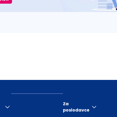
Za
poslodavce