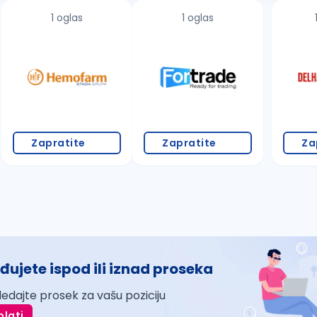
1 oglas
1 oglas
Zapratite
Zapratite
Za
đujete ispod ili iznad proseka
ledajte prosek za vašu poziciju
plati