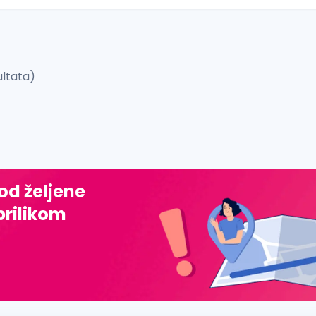
ultata)
 š, đ, ž, dž)
 od željene
prilikom