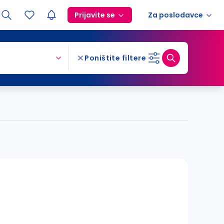
Prijavite se
Za poslodavce
Poništite filtere