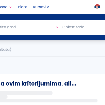
osao
Plate
Kursevi
Oblast rada
rite grad
Oblast rada
ultata)
ovim kriterijumima, ali...
s putem email-a kada se pojave novi poslovi.