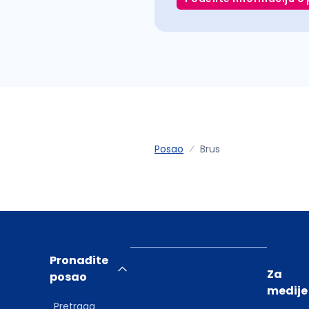
Posao
Brus
Pronađite
Za
posao
medije
Pretraga