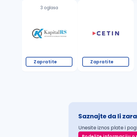
3 oglasa
Zapratite
Zapratite
Saznajte da li zara
Unesite iznos plate i pog
Podelite informaciju o 