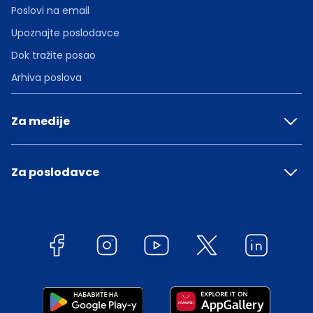
Poslovi na email
Upoznajte poslodavce
Dok tražite posao
Arhiva poslova
Za medije
Za poslodavce