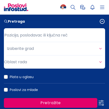
Pretraga
Pozicija, poslodavac ili ključna reč
Pozicija, poslodavac ili ključna reč
Izaberite grad
Grad
Oblast rada
Oblast rada
Plata u oglasu
Poslovi za mlade
Pretražite