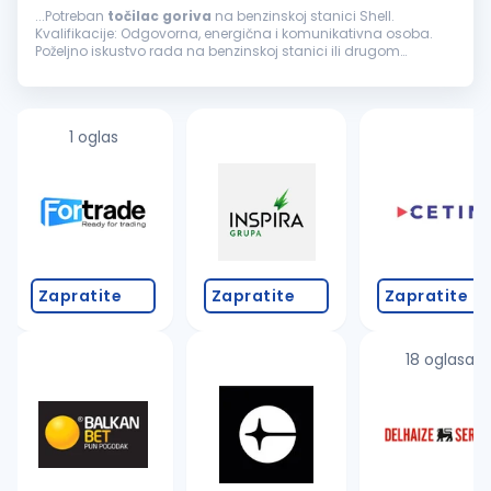
...Potreban
točilac
goriva
na benzinskoj stanici Shell.
Kvalifikacije: Odgovorna, energična i komunikativna osoba.
Poželjno iskustvo rada na benzinskoj stanici ili drugom
maloprodajnom objektu. Uslovi rada: Mogućnost
napredovanja, rad...
1 oglas
Zapratite
Zapratite
Zapratite
18 oglasa