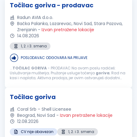
Točilac goriva - prodavac
Radun AVIA d.o.o.
Bačka Palanka, Lazarevac, Novi Sad, Stara Pazova,
Zrenjanin
-
Izvan pretražene lokacije
14.08.2026
1, 2. i 3. smena
POSLODAVAC ODGOVARA NA PRIJAVE
...
TOČILAC
GORIVA
- PRODAVAC Na ovom poslu radićeš:
Usluživanje mušterija; Pružanje usluge točenja
goriva
; Rad na
kasi i naplata; Aktivna prodaja, jer ovim ostvaruješ dodatni
bonus na zaradu; Usmeravanje vozila prilikom dolaska na
benzinsku stanicu; ...
Točilac goriva
Coral Srb – Shell Licensee
Beograd, Novi Sad
-
Izvan pretražene lokacije
12.08.2026
CV nije obavezan
1, 2. i 3. smena