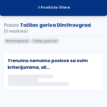
Poništite filtere
Posao
Točilac goriva Dimitrovgrad
(0 rezultata)
Dimitrovgrad
Točilac goriva
Trenutno nemamo poslove sa ovim
kriterijumima, ali...
Ako sačuvate ovu pretragu, obavestićemo vas putem 
uvajte pretragu